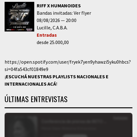
RIFF X HUMANOIDES
Bandas invitadas: Ver flyer
08/08/2026
20:00
Lucille
C.A.B.A.
Entradas
desde 25.000,00
https://open.spotify.com/user/fryek7yen9yhawzi5yku0hbcs?
si=04fa543cf01849e9
¡
ESCUCHÁ NUESTRAS PLAYLISTS NACIONALES E
INTERNACIONALES
ACÁ
!
ÚLTIMAS ENTREVISTAS