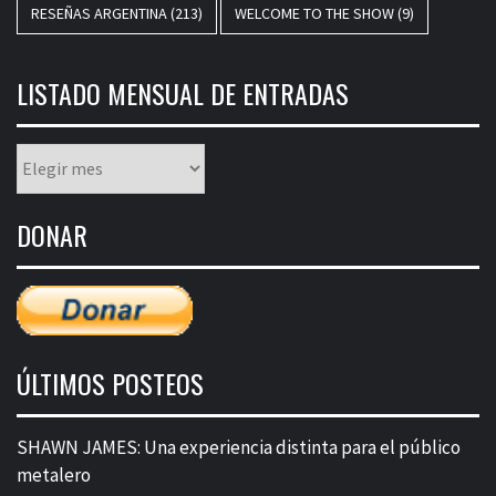
RESEÑAS ARGENTINA
(213)
WELCOME TO THE SHOW
(9)
LISTADO MENSUAL DE ENTRADAS
Listado
mensual
de
DONAR
entradas
ÚLTIMOS POSTEOS
SHAWN JAMES: Una experiencia distinta para el público
metalero