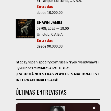
El Tanque Cultural
C.A.B.A.
Entradas
desde 10.000,00
SHAWN JAMES
09/08/2026
19:00
Uniclub
C.A.B.A.
Entradas
desde 90.000,00
https://open.spotify.com/user/fryek7yen9yhawzi
5yku0hbcs?si=04fa543cf01849e9
¡
ESCUCHÁ NUESTRAS PLAYLISTS NACIONALES E
INTERNACIONALES
ACÁ
!
ÚLTIMAS ENTREVISTAS