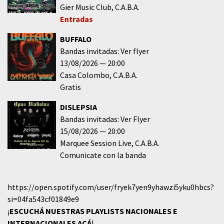
Gier Music Club
C.A.B.A.
Entradas
BUFFALO
Bandas invitadas: Ver flyer
13/08/2026
20:00
Casa Colombo
C.A.B.A.
Gratis
DISLEPSIA
Bandas invitadas: Ver Flyer
15/08/2026
20:00
Marquee Session Live
C.A.B.A.
Comunicate con la banda
https://open.spotify.com/user/fryek7yen9yhawzi5yku0hbcs?
si=04fa543cf01849e9
¡
ESCUCHÁ NUESTRAS PLAYLISTS NACIONALES E
INTERNACIONALES
ACÁ
!