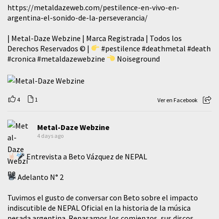
https://metaldazeweb.com/pestilence-en-vivo-en-
argentina-el-sonido-de-la-perseverancia/
| Metal-Daze Webzine | Marca Registrada | Todos los
Derechos Reservados © |
#pestilence
#deathmetal
#death
#cronica
#metaldazewebzine
Noiseground
4
1
Ver en Facebook
Metal-Daze Webzine
4 days ago
Entrevista a Beto Vázquez de NEPAL
Adelanto N° 2
Tuvimos el gusto de conversar con Beto sobre el impacto
indiscutible de NEPAL Oficial en la historia de la música
pesada argentina. Repasamos los comienzos, sus discos