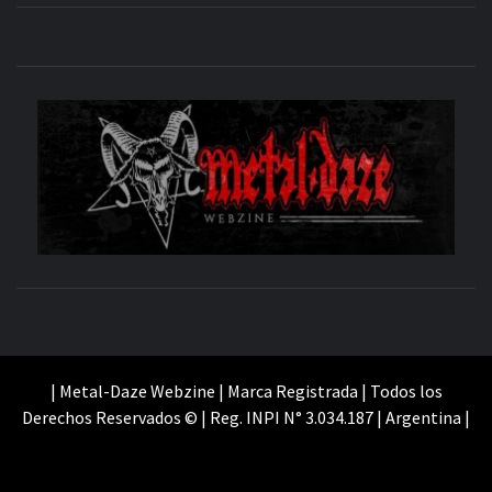
M
SITIO OFICIAL
WE
| Metal-Daze Webzine | Marca Registrada | Todos los
Derechos Reservados © | Reg. INPI N° 3.034.187 | Argentina |