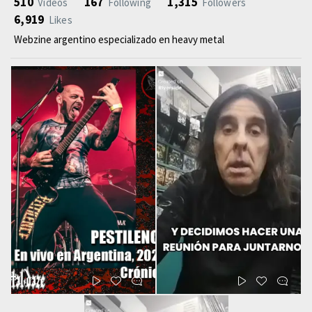
510
167
1,315
Videos
Following
Followers
6,919
Likes
Webzine argentino especializado en heavy metal