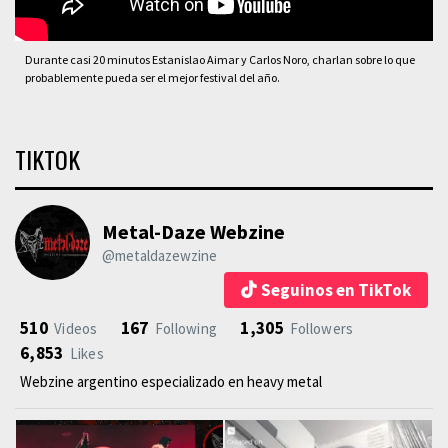
Durante casi 20 minutos Estanislao Aimar y Carlos Noro, charlan sobre lo que
probablemente pueda ser el mejor festival del año.
TIKTOK
Metal-Daze Webzine
@metaldazewzine
Seguinos en TikTok
510
167
1,305
Videos
Following
Followers
6,853
Likes
Webzine argentino especializado en heavy metal