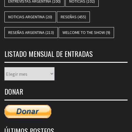
ENTREVISTAS ARGENTINA
(100)
NOTICIAS
(102)
NOTICIAS ARGENTINA
(20)
RESEÑAS
(455)
RESEÑAS ARGENTINA
(213)
WELCOME TO THE SHOW
(9)
LISTADO MENSUAL DE ENTRADAS
Listado
mensual
de
DONAR
entradas
ÚLTIMOS POSTEOS