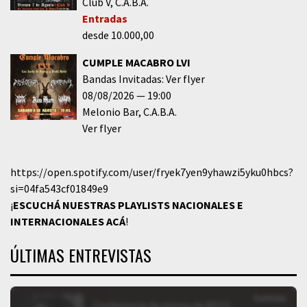
Club V
C.A.B.A.
Entradas
desde 10.000,00
CUMPLE MACABRO LVI
Bandas Invitadas: Ver flyer
08/08/2026
19:00
Melonio Bar
C.A.B.A.
Ver flyer
https://open.spotify.com/user/fryek7yen9yhawzi5yku0hbcs?
si=04fa543cf01849e9
¡
ESCUCHÁ NUESTRAS PLAYLISTS NACIONALES E
INTERNACIONALES
ACÁ
!
ÚLTIMAS ENTREVISTAS