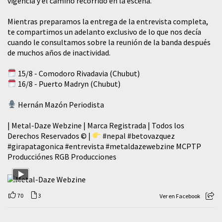
vigencia y el camino recorrido en la escena.
Mientras preparamos la entrega de la entrevista completa,
te compartimos un adelanto exclusivo de lo que nos decía
cuando le consultamos sobre la reunión de la banda después
de muchos años de inactividad.
15/8 - Comodoro Rivadavia (Chubut)
16/8 - Puerto Madryn (Chubut)
Hernán Mazón Periodista
| Metal-Daze Webzine | Marca Registrada | Todos los
Derechos Reservados © |
#nepal
#betovazquez
#girapatagonica
#entrevista
#metaldazewebzine
MCPTP
Producciónes RGB Producciones
70
3
Ver en Facebook