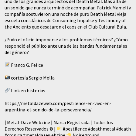
uno de los grandes arquitectos del Death Metal. Más allá de
un sonido que nunca terminó de acompañar, Patrick Mameli y
compañía sostuvieron una noche de puro Death Metal vieja
escuela con clásicos de Consuming Impulse y Testimony of
the Ancients que desataron el caos en el Club Cultural Bula.
¿Pudo el oficio imponerse a los problemas técnicos? ¿Cómo
respondió el público ante una de las bandas fundamentales
del género?
Franco G. Felice
cortesía Sergio Mella
Link en historias
https://metaldazeweb.com/pestilence-en-vivo-en-
argentina-el-sonido-de-la-perseverancia/
| Metal-Daze Webzine | Marca Registrada | Todos los
Derechos Reservados © |
#pestilence
#deathmetal
#death
#cronica
#metaldazewebzine
Noiseground