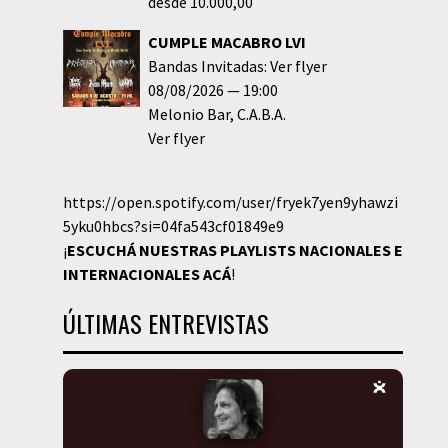
desde 10.000,00
CUMPLE MACABRO LVI
Bandas Invitadas: Ver flyer
08/08/2026
19:00
Melonio Bar
C.A.B.A.
Ver flyer
https://open.spotify.com/user/fryek7yen9yhawzi
5yku0hbcs?si=04fa543cf01849e9
¡
ESCUCHÁ NUESTRAS PLAYLISTS NACIONALES E
INTERNACIONALES
ACÁ
!
ÚLTIMAS ENTREVISTAS