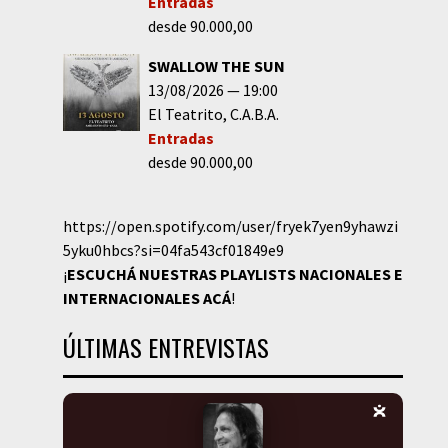
Entradas
desde 90.000,00
SWALLOW THE SUN
13/08/2026
19:00
El Teatrito
C.A.B.A.
Entradas
desde 90.000,00
https://open.spotify.com/user/fryek7yen9yhawzi
5yku0hbcs?si=04fa543cf01849e9
¡
ESCUCHÁ NUESTRAS PLAYLISTS NACIONALES E
INTERNACIONALES
ACÁ
!
ÚLTIMAS ENTREVISTAS