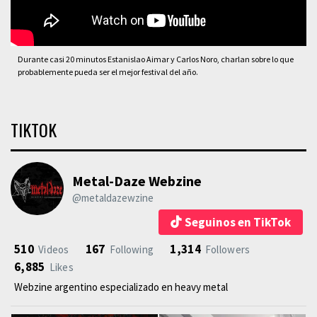
Durante casi 20 minutos Estanislao Aimar y Carlos Noro, charlan sobre lo que
probablemente pueda ser el mejor festival del año.
TIKTOK
Metal-Daze Webzine
@metaldazewzine
Seguinos en TikTok
510
167
1,314
Videos
Following
Followers
6,885
Likes
Webzine argentino especializado en heavy metal