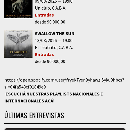
09/08/2026
19:00
Uniclub
C.A.B.A.
Entradas
desde 90.000,00
SWALLOW THE SUN
13/08/2026
19:00
El Teatrito
C.A.B.A.
Entradas
desde 90.000,00
https://open.spotify.com/user/fryek7yen9yhawzi5yku0hbcs?
si=04fa543cf01849e9
¡
ESCUCHÁ NUESTRAS PLAYLISTS NACIONALES E
INTERNACIONALES
ACÁ
!
ÚLTIMAS ENTREVISTAS