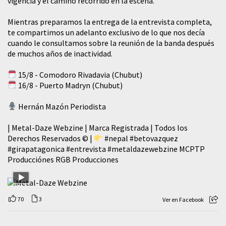
vigencia y el camino recorrido en la escena.
Mientras preparamos la entrega de la entrevista completa,
te compartimos un adelanto exclusivo de lo que nos decía
cuando le consultamos sobre la reunión de la banda después
de muchos años de inactividad.
15/8 - Comodoro Rivadavia (Chubut)
16/8 - Puerto Madryn (Chubut)
Hernán Mazón Periodista
| Metal-Daze Webzine | Marca Registrada | Todos los
Derechos Reservados © |
#nepal
#betovazquez
#girapatagonica
#entrevista
#metaldazewebzine
MCPTP
Producciónes RGB Producciones
70
3
Ver en Facebook