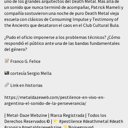
uno de los grandes arquitectos del Death Metal. Más allá de
un sonido que nunca terminó de acompañar, Patrick Mameli y
compañía sostuvieron una noche de puro Death Metal vieja
escuela con clásicos de Consuming Impulse y Testimony of
the Ancients que desataron el caos en el Club Cultural Bula.
¿Pudo el oficio imponerse a los problemas técnicos? ¿Cómo
respondió el público ante una de las bandas fundamentales
del género?
Franco G. Felice
cortesía Sergio Mella
Link en historias
https://metaldazeweb.com/pestilence-en-vivo-en-
argentina-el-sonido-de-la-perseverancia/
| Metal-Daze Webzine | Marca Registrada | Todos los
Derechos Reservados © |
#pestilence
#deathmetal
#death
#cronica
#metaldazewebzine
Noiseground