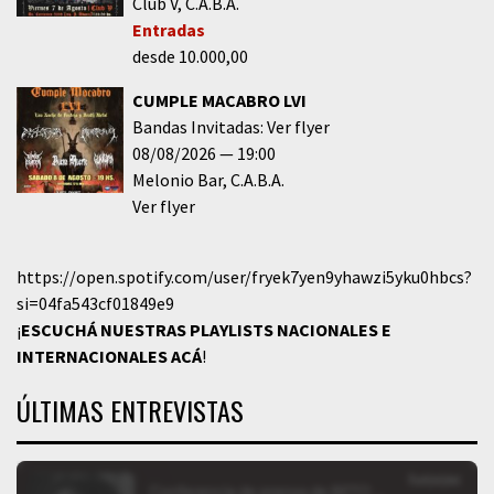
Club V
C.A.B.A.
Entradas
desde 10.000,00
CUMPLE MACABRO LVI
Bandas Invitadas: Ver flyer
08/08/2026
19:00
Melonio Bar
C.A.B.A.
Ver flyer
https://open.spotify.com/user/fryek7yen9yhawzi5yku0hbcs?
si=04fa543cf01849e9
¡
ESCUCHÁ NUESTRAS PLAYLISTS NACIONALES E
INTERNACIONALES
ACÁ
!
ÚLTIMAS ENTREVISTAS