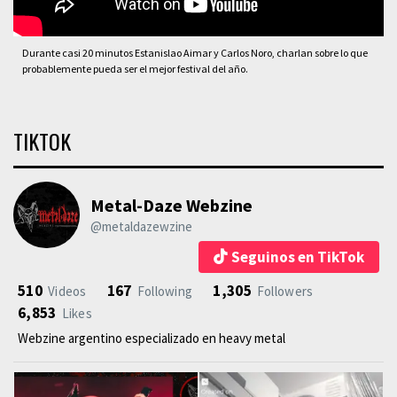
Durante casi 20 minutos Estanislao Aimar y Carlos Noro, charlan sobre lo que
probablemente pueda ser el mejor festival del año.
TIKTOK
Metal-Daze Webzine
@metaldazewzine
Seguinos en TikTok
510
167
1,305
Videos
Following
Followers
6,853
Likes
Webzine argentino especializado en heavy metal