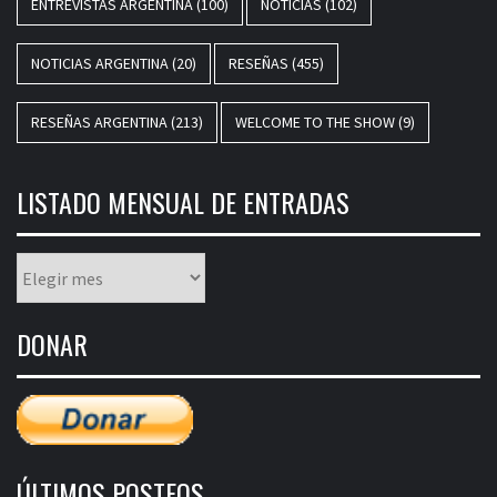
ENTREVISTAS ARGENTINA
(100)
NOTICIAS
(102)
NOTICIAS ARGENTINA
(20)
RESEÑAS
(455)
RESEÑAS ARGENTINA
(213)
WELCOME TO THE SHOW
(9)
LISTADO MENSUAL DE ENTRADAS
Listado
mensual
de
DONAR
entradas
ÚLTIMOS POSTEOS