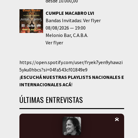
desde 10.000,00
CUMPLE MACABRO LVI
Bandas Invitadas: Ver flyer
08/08/2026
19:00
Melonio Bar
C.A.B.A.
Ver flyer
https://open.spotify.com/user/fryek7yen9yhawzi
5yku0hbcs?si=04fa543cf01849e9
¡
ESCUCHÁ NUESTRAS PLAYLISTS NACIONALES E
INTERNACIONALES
ACÁ
!
ÚLTIMAS ENTREVISTAS