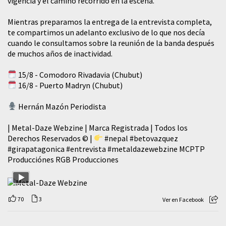
vigencia y el camino recorrido en la escena.
Mientras preparamos la entrega de la entrevista completa,
te compartimos un adelanto exclusivo de lo que nos decía
cuando le consultamos sobre la reunión de la banda después
de muchos años de inactividad.
15/8 - Comodoro Rivadavia (Chubut)
16/8 - Puerto Madryn (Chubut)
Hernán Mazón Periodista
| Metal-Daze Webzine | Marca Registrada | Todos los
Derechos Reservados © |
#nepal
#betovazquez
#girapatagonica
#entrevista
#metaldazewebzine
MCPTP
Producciónes RGB Producciones
70
3
Ver en Facebook