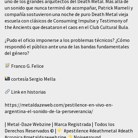
uno de los grandes arquitectos del Death Metal. Más allá de
un sonido que nunca terminó de acompañar, Patrick Mameli y
compañía sostuvieron una noche de puro Death Metal vieja
escuela con clásicos de Consuming Impulse y Testimony of
the Ancients que desataron el caos en el Club Cultural Bula.
¿Pudo el oficio imponerse a los problemas técnicos? ¿Cómo
respondió el público ante una de las bandas fundamentales
del género?
Franco G. Felice
cortesía Sergio Mella
Link en historias
https://metaldazeweb.com/pestilence-en-vivo-en-
argentina-el-sonido-de-la-perseverancia/
| Metal-Daze Webzine | Marca Registrada | Todos los
Derechos Reservados © |
#pestilence
#deathmetal
#death
#cronica
#metaldazewebzine
Noiseground