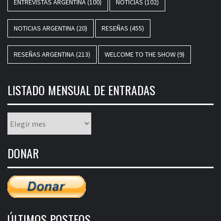
ENTREVISTAS ARGENTINA
(100)
NOTICIAS
(102)
NOTICIAS ARGENTINA
(20)
RESEÑAS
(455)
RESEÑAS ARGENTINA
(213)
WELCOME TO THE SHOW
(9)
LISTADO MENSUAL DE ENTRADAS
Listado
mensual
de
DONAR
entradas
ÚLTIMOS POSTEOS