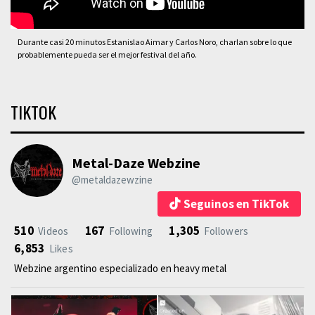
Durante casi 20 minutos Estanislao Aimar y Carlos Noro, charlan sobre lo que
probablemente pueda ser el mejor festival del año.
TIKTOK
Metal-Daze Webzine
@metaldazewzine
Seguinos en TikTok
510
167
1,305
Videos
Following
Followers
6,853
Likes
Webzine argentino especializado en heavy metal