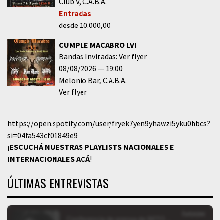
Club V
C.A.B.A.
Entradas
desde 10.000,00
CUMPLE MACABRO LVI
Bandas Invitadas: Ver flyer
08/08/2026
19:00
Melonio Bar
C.A.B.A.
Ver flyer
https://open.spotify.com/user/fryek7yen9yhawzi5yku0hbcs?
si=04fa543cf01849e9
¡
ESCUCHÁ NUESTRAS PLAYLISTS NACIONALES E
INTERNACIONALES
ACÁ
!
ÚLTIMAS ENTREVISTAS