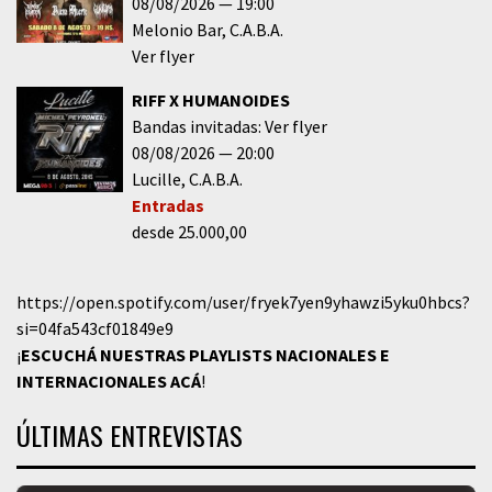
08/08/2026
19:00
Melonio Bar
C.A.B.A.
Ver flyer
RIFF X HUMANOIDES
Bandas invitadas: Ver flyer
08/08/2026
20:00
Lucille
C.A.B.A.
Entradas
desde 25.000,00
https://open.spotify.com/user/fryek7yen9yhawzi5yku0hbcs?
si=04fa543cf01849e9
¡
ESCUCHÁ NUESTRAS PLAYLISTS NACIONALES E
INTERNACIONALES
ACÁ
!
ÚLTIMAS ENTREVISTAS