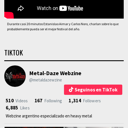
Durante casi 20 minutos Estanislao Aimar y Carlos Noro, charlan sobre lo que
probablemente pueda ser el mejor festival del año.
TIKTOK
Metal-Daze Webzine
@metaldazewzine
Seguinos en TikTok
510
167
1,314
Videos
Following
Followers
6,885
Likes
Webzine argentino especializado en heavy metal