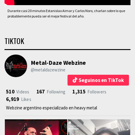
Durante casi 20 minutos Estanislao Aimar y Carlos Noro, charlan sobre lo que
probablemente pueda ser el mejor festival del año.
TIKTOK
Metal-Daze Webzine
@metaldazewzine
Seguinos en TikTok
510
167
1,315
Videos
Following
Followers
6,919
Likes
Webzine argentino especializado en heavy metal