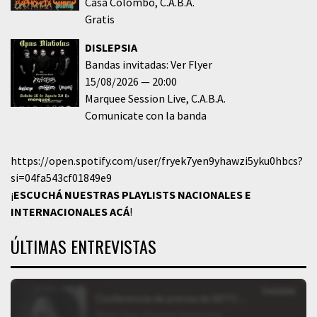
Casa Colombo
C.A.B.A.
Gratis
DISLEPSIA
Bandas invitadas: Ver Flyer
15/08/2026
20:00
Marquee Session Live
C.A.B.A.
Comunicate con la banda
https://open.spotify.com/user/fryek7yen9yhawzi5yku0hbcs?
si=04fa543cf01849e9
¡
ESCUCHÁ NUESTRAS PLAYLISTS NACIONALES E
INTERNACIONALES
ACÁ
!
ÚLTIMAS ENTREVISTAS