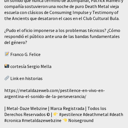
un sonido que nunca terminó de acompañar, Patrick Mameli y
compañía sostuvieron una noche de puro Death Metal vieja
escuela con clásicos de Consuming Impulse y Testimony of
the Ancients que desataron el caos en el Club Cultural Bula.
¿Pudo el oficio imponerse a los problemas técnicos? ¿Cómo
respondió el público ante una de las bandas fundamentales
del género?
Franco G. Felice
cortesía Sergio Mella
Link en historias
https://metaldazeweb.com/pestilence-en-vivo-en-
argentina-el-sonido-de-la-perseverancia/
| Metal-Daze Webzine | Marca Registrada | Todos los
Derechos Reservados © |
#pestilence
#deathmetal
#death
#cronica
#metaldazewebzine
Noiseground