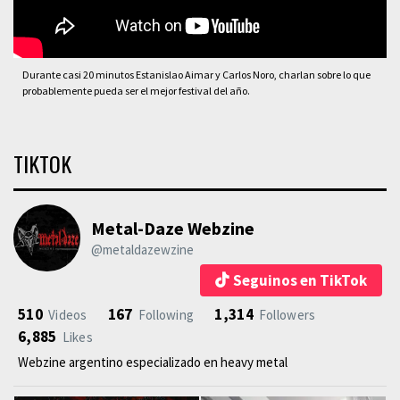
Durante casi 20 minutos Estanislao Aimar y Carlos Noro, charlan sobre lo que
probablemente pueda ser el mejor festival del año.
TIKTOK
Metal-Daze Webzine
@metaldazewzine
Seguinos en TikTok
510
167
1,314
Videos
Following
Followers
6,885
Likes
Webzine argentino especializado en heavy metal