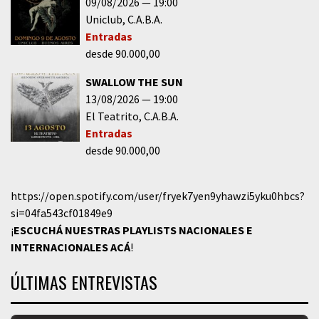
09/08/2026
19:00
Uniclub
C.A.B.A.
Entradas
desde 90.000,00
SWALLOW THE SUN
13/08/2026
19:00
El Teatrito
C.A.B.A.
Entradas
desde 90.000,00
https://open.spotify.com/user/fryek7yen9yhawzi5yku0hbcs?
si=04fa543cf01849e9
¡
ESCUCHÁ NUESTRAS PLAYLISTS NACIONALES E
INTERNACIONALES
ACÁ
!
ÚLTIMAS ENTREVISTAS