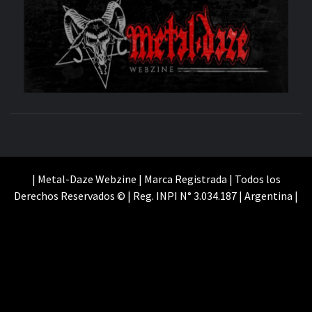
M
SITIO OFICIAL
WE
| Metal-Daze Webzine | Marca Registrada | Todos los
Derechos Reservados © | Reg. INPI N° 3.034.187 | Argentina |