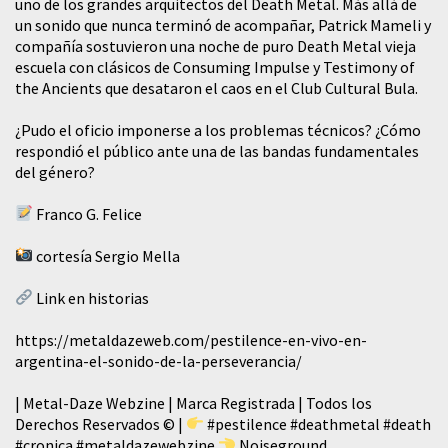
uno de los grandes arquitectos del Death Metal. Más allá de
un sonido que nunca terminó de acompañar, Patrick Mameli y
compañía sostuvieron una noche de puro Death Metal vieja
escuela con clásicos de Consuming Impulse y Testimony of
the Ancients que desataron el caos en el Club Cultural Bula.
¿Pudo el oficio imponerse a los problemas técnicos? ¿Cómo
respondió el público ante una de las bandas fundamentales
del género?
Franco G. Felice
cortesía Sergio Mella
Link en historias
https://metaldazeweb.com/pestilence-en-vivo-en-
argentina-el-sonido-de-la-perseverancia/
| Metal-Daze Webzine | Marca Registrada | Todos los
Derechos Reservados © |
#pestilence
#deathmetal
#death
#cronica
#metaldazewebzine
Noiseground