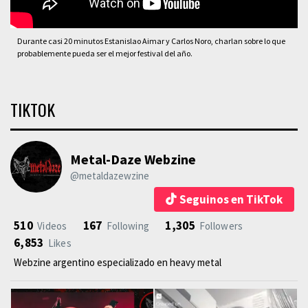
Durante casi 20 minutos Estanislao Aimar y Carlos Noro, charlan sobre lo que
probablemente pueda ser el mejor festival del año.
TIKTOK
Metal-Daze Webzine
@metaldazewzine
Seguinos en TikTok
510
167
1,305
Videos
Following
Followers
6,853
Likes
Webzine argentino especializado en heavy metal