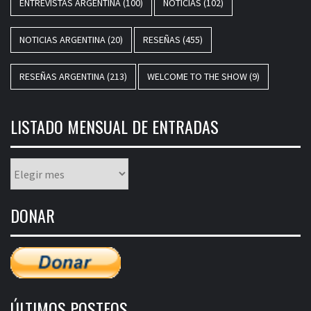
ENTREVISTAS ARGENTINA
(100)
NOTICIAS
(102)
NOTICIAS ARGENTINA
(20)
RESEÑAS
(455)
RESEÑAS ARGENTINA
(213)
WELCOME TO THE SHOW
(9)
LISTADO MENSUAL DE ENTRADAS
Listado
mensual
de
DONAR
entradas
ÚLTIMOS POSTEOS