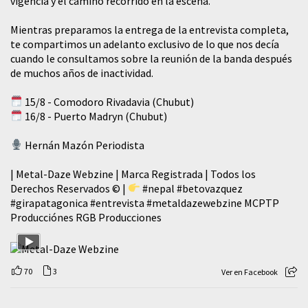
vigencia y el camino recorrido en la escena.
Mientras preparamos la entrega de la entrevista completa,
te compartimos un adelanto exclusivo de lo que nos decía
cuando le consultamos sobre la reunión de la banda después
de muchos años de inactividad.
15/8 - Comodoro Rivadavia (Chubut)
16/8 - Puerto Madryn (Chubut)
Hernán Mazón Periodista
| Metal-Daze Webzine | Marca Registrada | Todos los
Derechos Reservados © |
#nepal
#betovazquez
#girapatagonica
#entrevista
#metaldazewebzine
MCPTP
Producciónes RGB Producciones
70
3
Ver en Facebook