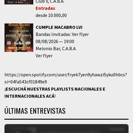
Club V
C.A.B.A.
Entradas
desde 10.000,00
CUMPLE MACABRO LVI
Bandas Invitadas: Ver flyer
08/08/2026
19:00
Melonio Bar
C.A.B.A.
Ver flyer
https://open.spotify.com/user/fryek7yen9yhawzi5yku0hbcs?
si=04fa543cf01849e9
¡
ESCUCHÁ NUESTRAS PLAYLISTS NACIONALES E
INTERNACIONALES
ACÁ
!
ÚLTIMAS ENTREVISTAS