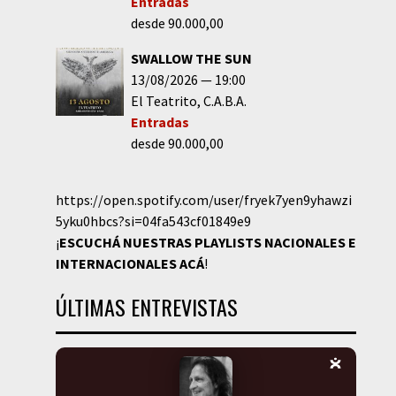
Entradas
desde 90.000,00
SWALLOW THE SUN
13/08/2026
19:00
El Teatrito
C.A.B.A.
Entradas
desde 90.000,00
https://open.spotify.com/user/fryek7yen9yhawzi
5yku0hbcs?si=04fa543cf01849e9
¡
ESCUCHÁ NUESTRAS PLAYLISTS NACIONALES E
INTERNACIONALES
ACÁ
!
ÚLTIMAS ENTREVISTAS