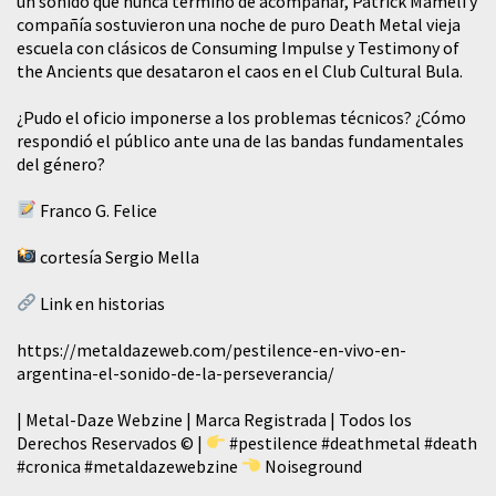
un sonido que nunca terminó de acompañar, Patrick Mameli y
compañía sostuvieron una noche de puro Death Metal vieja
escuela con clásicos de Consuming Impulse y Testimony of
the Ancients que desataron el caos en el Club Cultural Bula.
¿Pudo el oficio imponerse a los problemas técnicos? ¿Cómo
respondió el público ante una de las bandas fundamentales
del género?
Franco G. Felice
cortesía Sergio Mella
Link en historias
https://metaldazeweb.com/pestilence-en-vivo-en-
argentina-el-sonido-de-la-perseverancia/
| Metal-Daze Webzine | Marca Registrada | Todos los
Derechos Reservados © |
#pestilence
#deathmetal
#death
#cronica
#metaldazewebzine
Noiseground