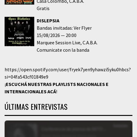
Casa Colombo
C.A.B.A.
Gratis
DISLEPSIA
Bandas invitadas: Ver Flyer
15/08/2026
20:00
Marquee Session Live
C.A.B.A.
Comunicate con la banda
https://open.spotify.com/user/fryek7yen9yhawzi5yku0hbcs?
si=04fa543cf01849e9
¡
ESCUCHÁ NUESTRAS PLAYLISTS NACIONALES E
INTERNACIONALES
ACÁ
!
ÚLTIMAS ENTREVISTAS