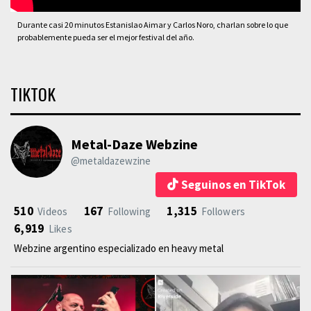
Durante casi 20 minutos Estanislao Aimar y Carlos Noro, charlan sobre lo que
probablemente pueda ser el mejor festival del año.
TIKTOK
Metal-Daze Webzine
@metaldazewzine
Seguinos en TikTok
510
167
1,315
Videos
Following
Followers
6,919
Likes
Webzine argentino especializado en heavy metal