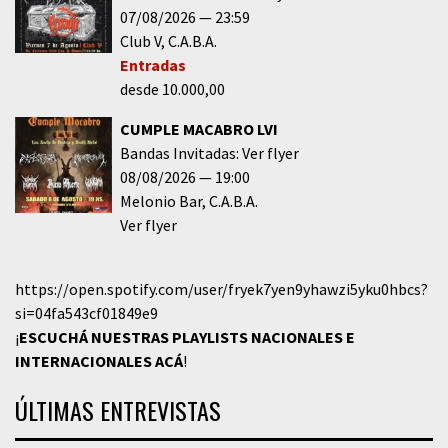
07/08/2026
23:59
Club V
C.A.B.A.
Entradas
desde 10.000,00
CUMPLE MACABRO LVI
Bandas Invitadas: Ver flyer
08/08/2026
19:00
Melonio Bar
C.A.B.A.
Ver flyer
https://open.spotify.com/user/fryek7yen9yhawzi5yku0hbcs?
si=04fa543cf01849e9
¡
ESCUCHÁ NUESTRAS PLAYLISTS NACIONALES E
INTERNACIONALES
ACÁ
!
ÚLTIMAS ENTREVISTAS