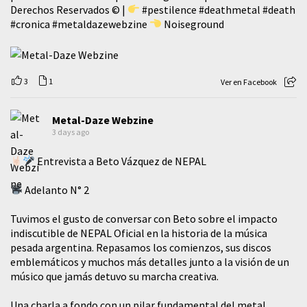
Derechos Reservados © |
#pestilence
#deathmetal
#death
#cronica
#metaldazewebzine
Noiseground
3
1
Ver en Facebook
Metal-Daze Webzine
3 days ago
Entrevista a Beto Vázquez de NEPAL
Adelanto N° 2
Tuvimos el gusto de conversar con Beto sobre el impacto
indiscutible de NEPAL Oficial en la historia de la música
pesada argentina. Repasamos los comienzos, sus discos
emblemáticos y muchos más detalles junto a la visión de un
músico que jamás detuvo su marcha creativa.
​Una charla a fondo con un pilar fundamental del metal