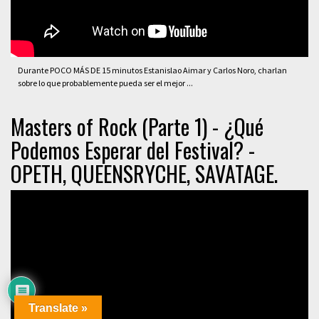
Durante POCO MÁS DE 15 minutos Estanislao Aimar y Carlos Noro, charlan
sobre lo que probablemente pueda ser el mejor ...
Masters of Rock (Parte 1) - ¿Qué
Podemos Esperar del Festival? -
OPETH, QUEENSRYCHE, SAVATAGE.
Translate »