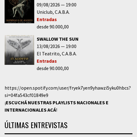
09/08/2026
19:00
Uniclub
C.A.B.A.
Entradas
desde 90.000,00
SWALLOW THE SUN
13/08/2026
19:00
El Teatrito
C.A.B.A.
Entradas
desde 90.000,00
https://open.spotify.com/user/fryek7yen9yhawzi5yku0hbcs?
si=04fa543cf01849e9
¡
ESCUCHÁ NUESTRAS PLAYLISTS NACIONALES E
INTERNACIONALES
ACÁ
!
ÚLTIMAS ENTREVISTAS