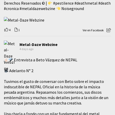
Derechos Reservados © |
#pestilence
#deathmetal
#death
#cronica
#metaldazewebzine
Noiseground
4
1
Ver en Facebook
Metal-Daze Webzine
4 days ago
Entrevista a Beto Vázquez de NEPAL
Adelanto N° 2
Tuvimos el gusto de conversar con Beto sobre el impacto
indiscutible de NEPAL Oficial en la historia de la música
pesada argentina. Repasamos los comienzos, sus discos
emblemáticos y muchos más detalles junto a la visión de un
músico que jamás detuvo su marcha creativa.
​Una charla a fondo con un pilar fundamental del metal