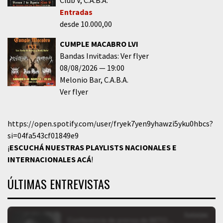
Club V
C.A.B.A.
Entradas
desde 10.000,00
CUMPLE MACABRO LVI
Bandas Invitadas: Ver flyer
08/08/2026
19:00
Melonio Bar
C.A.B.A.
Ver flyer
https://open.spotify.com/user/fryek7yen9yhawzi5yku0hbcs?
si=04fa543cf01849e9
¡
ESCUCHÁ NUESTRAS PLAYLISTS NACIONALES E
INTERNACIONALES
ACÁ
!
ÚLTIMAS ENTREVISTAS