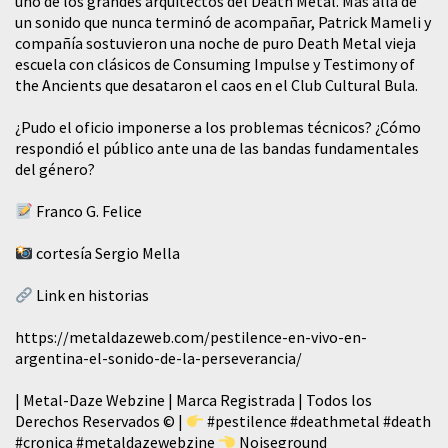
uno de los grandes arquitectos del Death Metal. Más allá de
un sonido que nunca terminó de acompañar, Patrick Mameli y
compañía sostuvieron una noche de puro Death Metal vieja
escuela con clásicos de Consuming Impulse y Testimony of
the Ancients que desataron el caos en el Club Cultural Bula.
¿Pudo el oficio imponerse a los problemas técnicos? ¿Cómo
respondió el público ante una de las bandas fundamentales
del género?
Franco G. Felice
cortesía Sergio Mella
Link en historias
https://metaldazeweb.com/pestilence-en-vivo-en-
argentina-el-sonido-de-la-perseverancia/
| Metal-Daze Webzine | Marca Registrada | Todos los
Derechos Reservados © |
#pestilence
#deathmetal
#death
#cronica
#metaldazewebzine
Noiseground