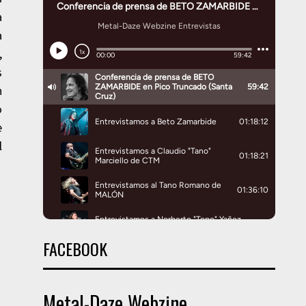
a
a
,
s
n
o
e
l
FACEBOOK
Metal-Daze Webzine