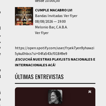
desde 10.000,00
CUMPLE MACABRO LVI
a
Bandas Invitadas: Ver flyer
08/08/2026
19:00
Melonio Bar
C.A.B.A.
l
Ver flyer
,
,
o
https://open.spotify.com/user/fryek7yen9yhawzi
e
5yku0hbcs?si=04fa543cf01849e9
¡
ESCUCHÁ NUESTRAS PLAYLISTS NACIONALES E
INTERNACIONALES
ACÁ
!
e
ÚLTIMAS ENTREVISTAS
l
i
a
s