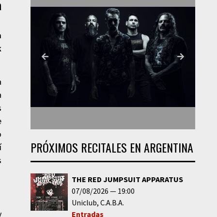
a
a
k
a
a
s
e
o
PRÓXIMOS RECITALES EN ARGENTINA
í
s
THE RED JUMPSUIT APPARATUS
07/08/2026
19:00
Uniclub
C.A.B.A.
y
Entradas