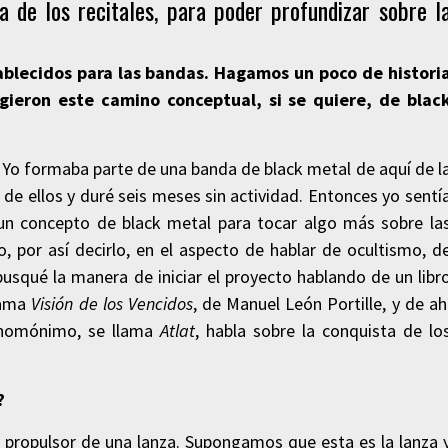
 de los recitales, para poder profundizar sobre l
blecidos para las bandas. Hagamos un poco de histori
gieron este camino conceptual, si se quiere, de blac
. Yo formaba parte de una banda de black metal de aquí de l
 de ellos y duré seis meses sin actividad. Entonces yo sentí
un concepto de black metal para tocar algo más sobre la
o, por así decirlo, en el aspecto de hablar de ocultismo, d
usqué la manera de iniciar el proyecto hablando de un libr
llama
Visión de los Vencidos
, de Manuel León Portille, y de ah
 homónimo, se llama
Atlat
, habla sobre la conquista de lo
a?
l propulsor de una lanza. Supongamos que esta es la lanza 