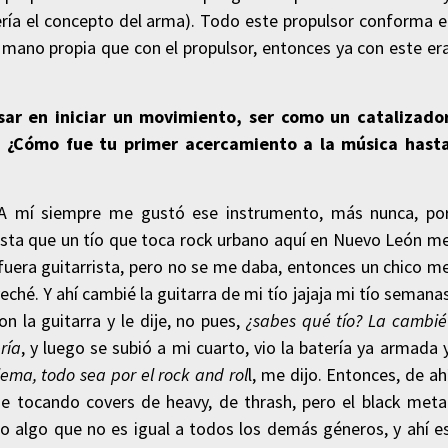
ría el concepto del arma). Todo este propulsor conforma e
n mano propia que con el propulsor, entonces ya con este er
ar en iniciar un movimiento, ser como un catalizado
ta ¿Cómo fue tu primer acercamiento a la música hast
 A mí siempre me gustó ese instrumento, más nunca, po
sta que un tío que toca rock urbano aquí en Nuevo León m
 fuera guitarrista, pero no se me daba, entonces un chico m
eché. Y ahí cambié la guitarra de mi tío jajaja mi tío semana
 la guitarra y le dije, no pues,
¿sabes qué tío? La cambié
ría
, y luego se subió a mi cuarto, vio la batería ya armada 
ema, todo sea por el rock and rol
l, me dijo. Entonces, de ah
tocando covers de heavy, de thrash, pero el black meta
mo algo que no es igual a todos los demás géneros, y ahí e