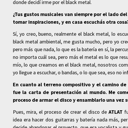
donde decidí irme por el black metal.
¿Tus gustos musicales van siempre por el lado del
tomar inspiraciones, y en casa escuchás otra cosa
Sí, yo creo, bueno, realmente el black metal, lo esc
black metal ambiental, me gusta mucho, pero yo cre
pero más que nada, lo que es la batería en sí, la perc
no importa cuál sea, pero más el metal es lo que res
mío, lo que creamos en el black metal, nosotros co
yo llegue a escuchar, o bandas, o lo que sea, eso no i
En cuanto al terreno compositivo y el camino de 
fue la carta de presentación al mundo. Me com
proceso de armar el disco y ensamblarlo una vez 
Pues, mira, el proceso de crear el disco de
ATLAT
f
idea era hacer dos guitarras y batería nada más, per
decide abandonar el proyecto, que era vocalista y gu