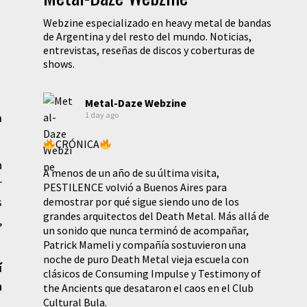
Webzine especializado en heavy metal de bandas
de Argentina y del resto del mundo. Noticias,
entrevistas, reseñas de discos y coberturas de
shows.
Metal-Daze Webzine
1 day ago
a
CRÓNICA
a
A menos de un año de su última visita,
r
PESTILENCE volvió a Buenos Aires para
s
demostrar por qué sigue siendo uno de los
grandes arquitectos del Death Metal. Más allá de
,
un sonido que nunca terminó de acompañar,
Patrick Mameli y compañía sostuvieron una
noche de puro Death Metal vieja escuela con
í
clásicos de Consuming Impulse y Testimony of
n
the Ancients que desataron el caos en el Club
Cultural Bula.