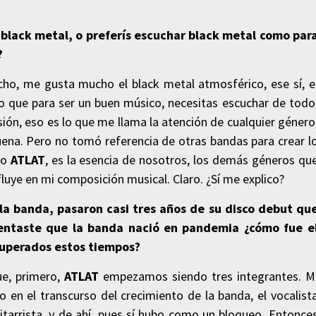
 black metal, o preferís escuchar black metal como par
?
ucho, me gusta mucho el black metal atmosférico, ese sí, e
o que para ser un buen músico, necesitas escuchar de todo
usión, eso es lo que me llama la atención de cualquier género
uena. Pero no tomó referencia de otras bandas para crear l
mo
ATLAT
, es la esencia de nosotros, los demás géneros qu
nfluye en mi composición musical. Claro. ¿Sí me explico?
la banda, pasaron casi tres años de su disco debut qu
entaste que la banda nació en pandemia ¿cómo fue e
superados estos tiempos?
ue, primero,
ATLAT
empezamos siendo tres integrantes. M
o en el transcurso del crecimiento de la banda, el vocalist
itarrista, y de ahí, pues sí hubo como un bloqueo. Entonce