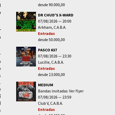
desde 90.000,00
l
a
DR CHUD'S X-WARD
07/08/2026
20:00
Arkham
C.A.B.A.
r
Entradas
a
desde 50.000,00
PASCO 637
r
07/08/2026
23:30
e
Lucille
C.A.B.A.
e
Entradas
desde 13.000,00
s
.
MEDIUM
y
Bandas invitadas: Ver flyer
í
07/08/2026
23:59
l
Club V
C.A.B.A.
Entradas
s