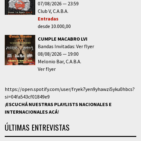
07/08/2026
23:59
Club V
C.A.B.A.
Entradas
desde 10.000,00
CUMPLE MACABRO LVI
Bandas Invitadas: Ver flyer
08/08/2026
19:00
Melonio Bar
C.A.B.A.
Ver flyer
https://open.spotify.com/user/fryek7yen9yhawzi5yku0hbcs?
si=04fa543cf01849e9
¡
ESCUCHÁ NUESTRAS PLAYLISTS NACIONALES E
INTERNACIONALES
ACÁ
!
ÚLTIMAS ENTREVISTAS