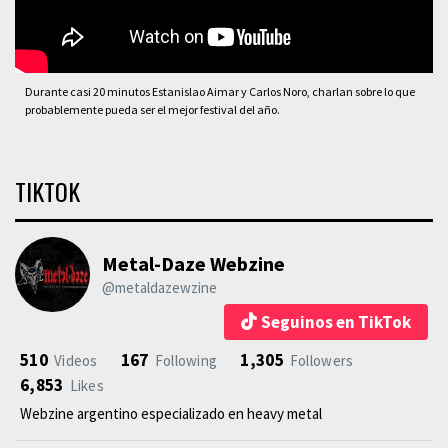
Durante casi 20 minutos Estanislao Aimar y Carlos Noro, charlan sobre lo que
probablemente pueda ser el mejor festival del año.
TIKTOK
Metal-Daze Webzine
@metaldazewzine
Seguinos en TikTok
510
167
1,305
Videos
Following
Followers
6,853
Likes
Webzine argentino especializado en heavy metal