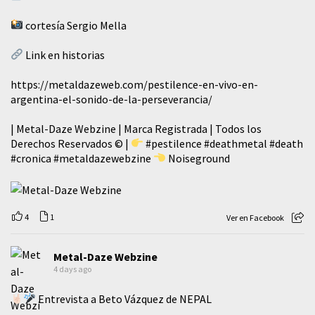
cortesía Sergio Mella
Link en historias
https://metaldazeweb.com/pestilence-en-vivo-en-
argentina-el-sonido-de-la-perseverancia/
| Metal-Daze Webzine | Marca Registrada | Todos los
Derechos Reservados © |
#pestilence
#deathmetal
#death
#cronica
#metaldazewebzine
Noiseground
4
1
Ver en Facebook
Metal-Daze Webzine
4 days ago
Entrevista a Beto Vázquez de NEPAL