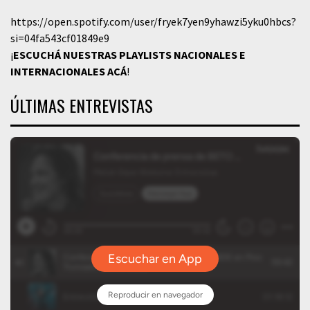
https://open.spotify.com/user/fryek7yen9yhawzi5yku0hbcs?
si=04fa543cf01849e9
¡
ESCUCHÁ NUESTRAS PLAYLISTS NACIONALES E
INTERNACIONALES
ACÁ
!
ÚLTIMAS ENTREVISTAS