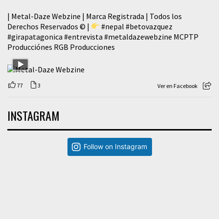
| Metal-Daze Webzine | Marca Registrada | Todos los
Derechos Reservados © |
#nepal
#betovazquez
#girapatagonica
#entrevista
#metaldazewebzine
MCPTP
Producciónes RGB Producciones
77
3
Ver en Facebook
INSTAGRAM
Follow on Instagram