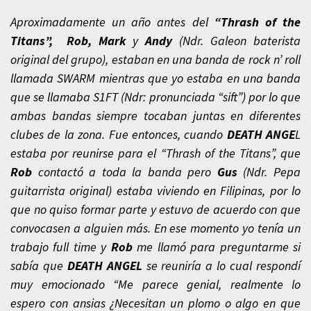
Aproximadamente un año antes del
“Thrash of the
Titans”,
Rob, Mark
y
Andy
(Ndr. Galeon baterista
original del grupo), estaban en una banda de rock n’ roll
llamada SWARM mientras que yo estaba en una banda
que se llamaba S1FT (Ndr: pronunciada “sift”) por lo que
ambas bandas siempre tocaban juntas en diferentes
clubes de la zona. Fue entonces, cuando
DEATH ANGE
L
estaba por reunirse para el “Thrash of the Titans”, que
Rob
contactó a toda la banda pero
Gus
(Ndr. Pepa
guitarrista original) estaba viviendo en Filipinas, por lo
que no quiso formar parte y estuvo de acuerdo con que
convocasen a alguien más. En ese momento yo tenía un
trabajo full time y
Rob
me llamó para preguntarme si
sabía que
DEATH ANGEL
se reuniría a lo cual respondí
muy emocionado “Me parece genial, realmente lo
espero con ansias ¿Necesitan un plomo o algo en que