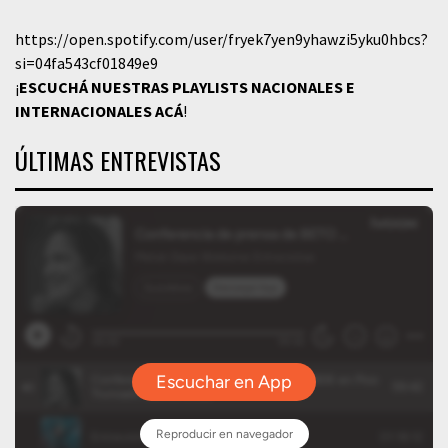
https://open.spotify.com/user/fryek7yen9yhawzi5yku0hbcs?
si=04fa543cf01849e9
¡
ESCUCHÁ NUESTRAS PLAYLISTS NACIONALES E
INTERNACIONALES
ACÁ
!
ÚLTIMAS ENTREVISTAS