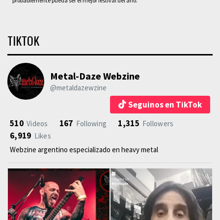
probablemente pueda ser el mejor festival del año.
TIKTOK
Metal-Daze Webzine
@metaldazewzine
Seguinos en TikTok
510
167
1,315
Videos
Following
Followers
6,919
Likes
Webzine argentino especializado en heavy metal