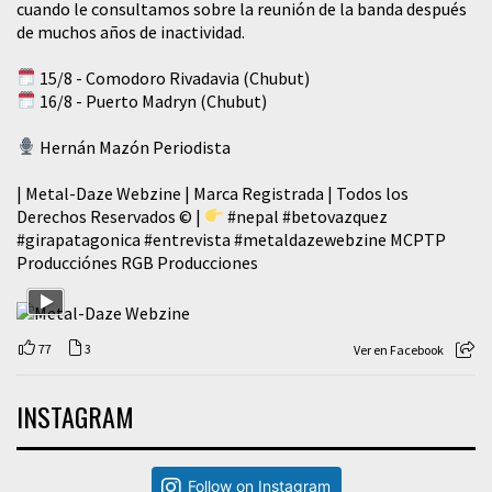
cuando le consultamos sobre la reunión de la banda después
de muchos años de inactividad.
15/8 - Comodoro Rivadavia (Chubut)
16/8 - Puerto Madryn (Chubut)
Hernán Mazón Periodista
| Metal-Daze Webzine | Marca Registrada | Todos los
Derechos Reservados © |
#nepal
#betovazquez
#girapatagonica
#entrevista
#metaldazewebzine
MCPTP
Producciónes RGB Producciones
77
3
Ver en Facebook
INSTAGRAM
Follow on Instagram