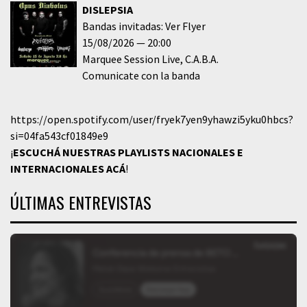
DISLEPSIA
Bandas invitadas: Ver Flyer
15/08/2026
20:00
Marquee Session Live
C.A.B.A.
Comunicate con la banda
https://open.spotify.com/user/fryek7yen9yhawzi5yku0hbcs?
si=04fa543cf01849e9
¡
ESCUCHÁ NUESTRAS PLAYLISTS NACIONALES E
INTERNACIONALES
ACÁ
!
ÚLTIMAS ENTREVISTAS