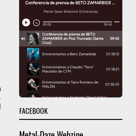
i
.
|
FACEBOOK
Metal-Daze Webzine