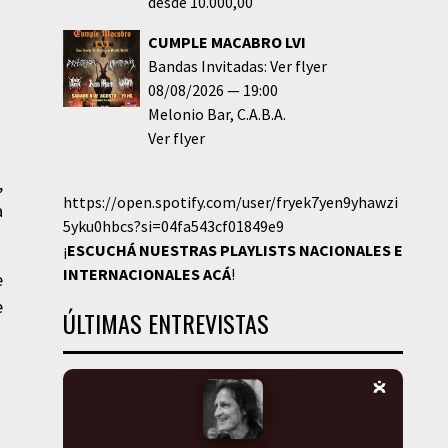
desde 10.000,00
CUMPLE MACABRO LVI
Bandas Invitadas: Ver flyer
08/08/2026
19:00
Melonio Bar
C.A.B.A.
Ver flyer
,
https://open.spotify.com/user/fryek7yen9yhawzi
a
5yku0hbcs?si=04fa543cf01849e9
¡
ESCUCHÁ NUESTRAS PLAYLISTS NACIONALES E
INTERNACIONALES
ACÁ
!
e
e
ÚLTIMAS ENTREVISTAS