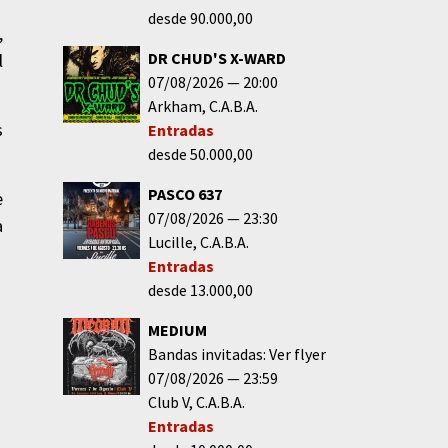
desde 90.000,00
,
DR CHUD'S X-WARD
l
07/08/2026
20:00
Arkham
C.A.B.A.
s
Entradas
desde 50.000,00
PASCO 637
e
07/08/2026
23:30
a
Lucille
C.A.B.A.
Entradas
desde 13.000,00
MEDIUM
Bandas invitadas: Ver flyer
07/08/2026
23:59
Club V
C.A.B.A.
Entradas