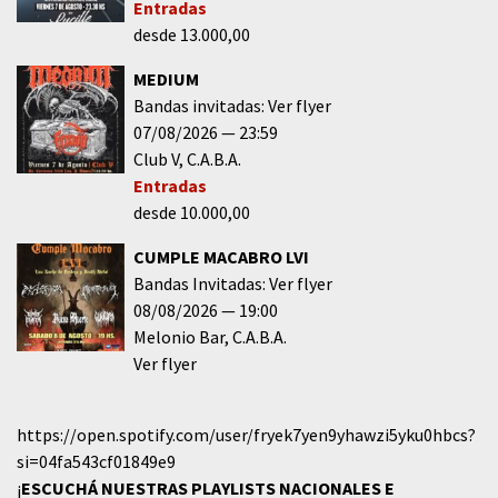
Entradas
desde 13.000,00
MEDIUM
Bandas invitadas: Ver flyer
07/08/2026
23:59
Club V
C.A.B.A.
Entradas
desde 10.000,00
CUMPLE MACABRO LVI
Bandas Invitadas: Ver flyer
08/08/2026
19:00
Melonio Bar
C.A.B.A.
Ver flyer
https://open.spotify.com/user/fryek7yen9yhawzi5yku0hbcs?
si=04fa543cf01849e9
¡
ESCUCHÁ NUESTRAS PLAYLISTS NACIONALES E