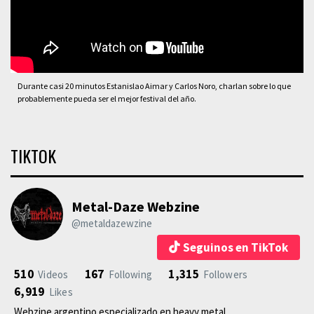
Durante casi 20 minutos Estanislao Aimar y Carlos Noro, charlan sobre lo que
probablemente pueda ser el mejor festival del año.
TIKTOK
Metal-Daze Webzine
@metaldazewzine
Seguinos en TikTok
510
167
1,315
Videos
Following
Followers
6,919
Likes
Webzine argentino especializado en heavy metal