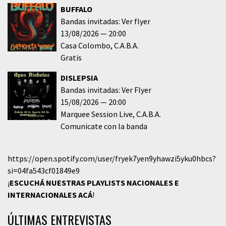
BUFFALO
Bandas invitadas: Ver flyer
13/08/2026
20:00
Casa Colombo
C.A.B.A.
Gratis
DISLEPSIA
Bandas invitadas: Ver Flyer
15/08/2026
20:00
Marquee Session Live
C.A.B.A.
Comunicate con la banda
https://open.spotify.com/user/fryek7yen9yhawzi5yku0hbcs?
si=04fa543cf01849e9
¡
ESCUCHÁ NUESTRAS PLAYLISTS NACIONALES E
INTERNACIONALES
ACÁ
!
ÚLTIMAS ENTREVISTAS