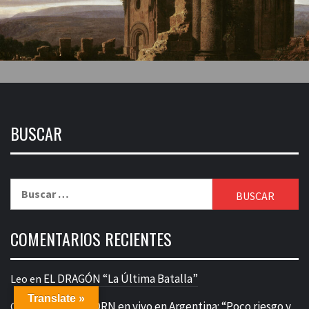
BUSCAR
Buscar:
COMENTARIOS RECIENTES
EL DRAGÓN “La Última Batalla”
Leo
en
Translate »
KORN en vivo en Argentina: “Poco riesgo y
Core Forever
en