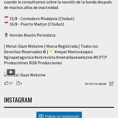
cuando le consultamos sobre la reunión de la banda después
de muchos años de inactividad.
15/8 - Comodoro Rivadavia (Chubut)
16/8 - Puerto Madryn (Chubut)
Hernán Mazón Periodista
| Metal-Daze Webzine | Marca Registrada | Todos los
Derechos Reservados © |
#nepal
#betovazquez
#girapatagonica
#entrevista
#metaldazewebzine
MCPTP
Producciónes RGB Producciones
77
3
Ver en Facebook
INSTAGRAM
Follow on Instagram