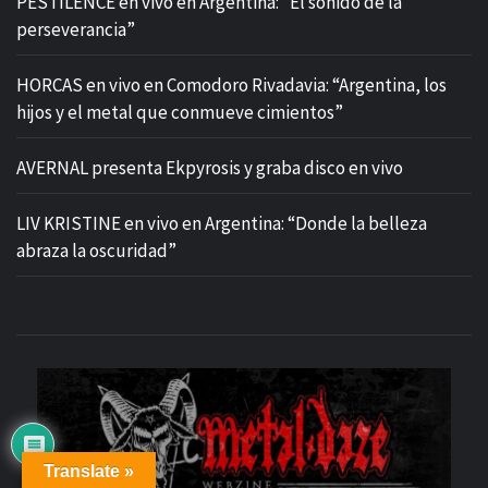
PESTILENCE en vivo en Argentina: “El sonido de la
perseverancia”
HORCAS en vivo en Comodoro Rivadavia: “Argentina, los
hijos y el metal que conmueve cimientos”
AVERNAL presenta Ekpyrosis y graba disco en vivo
LIV KRISTINE en vivo en Argentina: “Donde la belleza
abraza la oscuridad”
M
Translate »