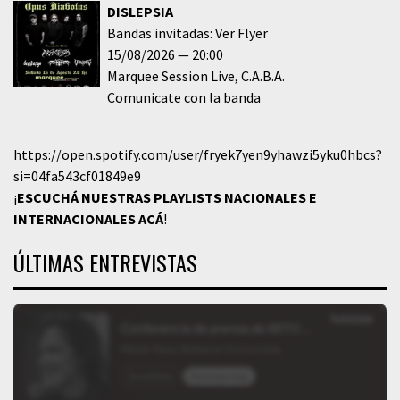
DISLEPSIA
Bandas invitadas: Ver Flyer
15/08/2026
20:00
Marquee Session Live
C.A.B.A.
Comunicate con la banda
https://open.spotify.com/user/fryek7yen9yhawzi5yku0hbcs?
si=04fa543cf01849e9
¡
ESCUCHÁ NUESTRAS PLAYLISTS NACIONALES E
INTERNACIONALES
ACÁ
!
ÚLTIMAS ENTREVISTAS