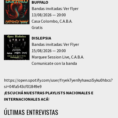
BUFFALO
Bandas invitadas: Ver flyer
13/08/2026
20:00
Casa Colombo
C.A.B.A.
Gratis
DISLEPSIA
Bandas invitadas: Ver Flyer
15/08/2026
20:00
Marquee Session Live
C.A.B.A.
Comunicate con la banda
https://open.spotify.com/user/fryek7yen9yhawzi5yku0hbcs?
si=04fa543cf01849e9
¡
ESCUCHÁ NUESTRAS PLAYLISTS NACIONALES E
INTERNACIONALES
ACÁ
!
ÚLTIMAS ENTREVISTAS