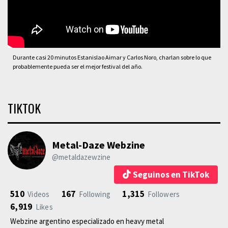
Durante casi 20 minutos Estanislao Aimar y Carlos Noro, charlan sobre lo que
probablemente pueda ser el mejor festival del año.
TIKTOK
Metal-Daze Webzine
@metaldazewzine
Seguinos en TikTok
510
167
1,315
Videos
Following
Followers
6,919
Likes
Webzine argentino especializado en heavy metal