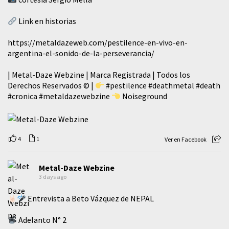
Link en historias
https://metaldazeweb.com/pestilence-en-vivo-en-
argentina-el-sonido-de-la-perseverancia/
| Metal-Daze Webzine | Marca Registrada | Todos los
Derechos Reservados © |
#pestilence
#deathmetal
#death
#cronica
#metaldazewebzine
Noiseground
4
1
Ver en Facebook
Metal-Daze Webzine
3 days ago
Entrevista a Beto Vázquez de NEPAL
Adelanto N° 2