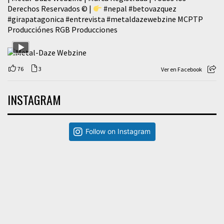
Derechos Reservados © |
#nepal
#betovazquez
#girapatagonica
#entrevista
#metaldazewebzine
MCPTP
Producciónes RGB Producciones
76
3
Ver en Facebook
INSTAGRAM
Follow on Instagram