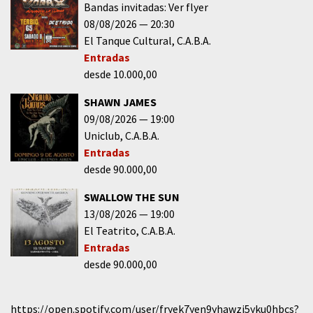
Bandas invitadas: Ver flyer
08/08/2026
20:30
El Tanque Cultural
C.A.B.A.
Entradas
desde 10.000,00
SHAWN JAMES
09/08/2026
19:00
Uniclub
C.A.B.A.
Entradas
desde 90.000,00
SWALLOW THE SUN
13/08/2026
19:00
El Teatrito
C.A.B.A.
Entradas
desde 90.000,00
https://open.spotify.com/user/fryek7yen9yhawzi5yku0hbcs?