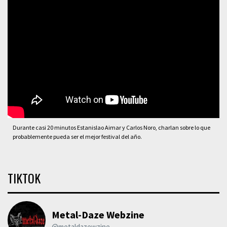
Durante casi 20 minutos Estanislao Aimar y Carlos Noro, charlan sobre lo que
probablemente pueda ser el mejor festival del año.
TIKTOK
Metal-Daze Webzine
@metaldazewzine