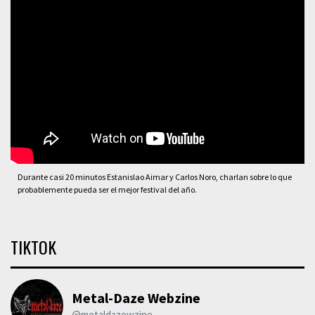
Durante casi 20 minutos Estanislao Aimar y Carlos Noro, charlan sobre lo que
probablemente pueda ser el mejor festival del año.
TIKTOK
Metal-Daze Webzine
@metaldazewzine