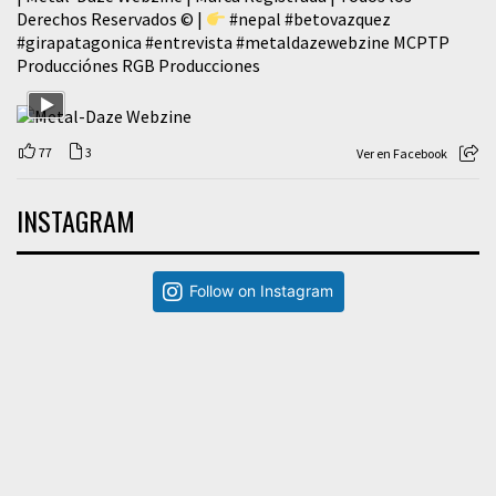
Derechos Reservados © |
#nepal
#betovazquez
#girapatagonica
#entrevista
#metaldazewebzine
MCPTP
Producciónes RGB Producciones
77
3
Ver en Facebook
INSTAGRAM
Follow on Instagram