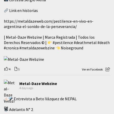
Link en historias
https://metaldazeweb.com/pestilence-en-vivo-en-
argentina-el-sonido-de-la-perseverancia/
| Metal-Daze Webzine | Marca Registrada | Todos los
Derechos Reservados © |
#pestilence
#deathmetal
#death
#cronica
#metaldazewebzine
Noiseground
4
1
Ver en Facebook
Metal-Daze Webzine
4 days ago
Entrevista a Beto Vázquez de NEPAL
Adelanto N° 2