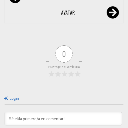
de
entradas
AVATAR
0
Puntaje del Artículo
Login