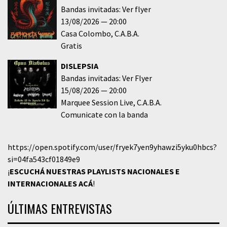
Bandas invitadas: Ver flyer
13/08/2026
20:00
Casa Colombo
C.A.B.A.
Gratis
DISLEPSIA
Bandas invitadas: Ver Flyer
15/08/2026
20:00
Marquee Session Live
C.A.B.A.
Comunicate con la banda
https://open.spotify.com/user/fryek7yen9yhawzi5yku0hbcs?
si=04fa543cf01849e9
¡
ESCUCHÁ NUESTRAS PLAYLISTS NACIONALES E
INTERNACIONALES
ACÁ
!
ÚLTIMAS ENTREVISTAS