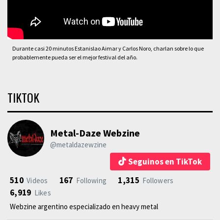
Durante casi 20 minutos Estanislao Aimar y Carlos Noro, charlan sobre lo que
probablemente pueda ser el mejor festival del año.
TIKTOK
Metal-Daze Webzine
@metaldazewzine
Seguinos en TikTok
510
167
1,315
Videos
Following
Followers
6,919
Likes
Webzine argentino especializado en heavy metal