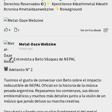
Derechos Reservados © |
#pestilence
#deathmetal
#death
#cronica
#metaldazewebzine
Noiseground
4
1
Ver en Facebook
Metal-Daze Webzine
4 days ago
Entrevista a Beto Vázquez de NEPAL
Adelanto N° 2
Tuvimos el gusto de conversar con Beto sobre el impacto
indiscutible de NEPAL Oficial en la historia de la música
pesada argentina. Repasamos los comienzos, sus discos
emblemáticos y muchos más detalles junto a la visión de un
músico que jamás detuvo su marcha creativa.
​Una charla a fondo con un pilar fundamental del metal