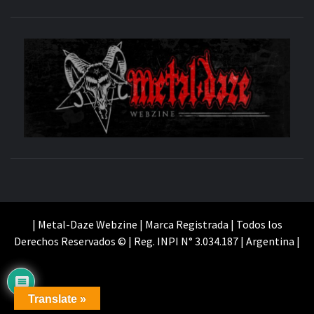
M
SITIO OFICIAL
WE
| Metal-Daze Webzine | Marca Registrada | Todos los
Derechos Reservados © | Reg. INPI N° 3.034.187 | Argentina |
Translate »