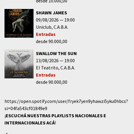
desde 10.000,00
SHAWN JAMES
09/08/2026
19:00
Uniclub
C.A.B.A.
Entradas
desde 90.000,00
SWALLOW THE SUN
13/08/2026
19:00
El Teatrito
C.A.B.A.
Entradas
desde 90.000,00
https://open.spotify.com/user/fryek7yen9yhawzi5yku0hbcs?
si=04fa543cf01849e9
¡
ESCUCHÁ NUESTRAS PLAYLISTS NACIONALES E
INTERNACIONALES
ACÁ
!