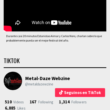
Durante casi 20 minutos Estanislao Aimar y Carlos Noro, charlan sobre lo que
probablemente pueda ser el mejor festival del año.
TIKTOK
Metal-Daze Webzine
@metaldazewzine
Seguinos en TikTok
510
167
1,314
Videos
Following
Followers
6,885
Likes