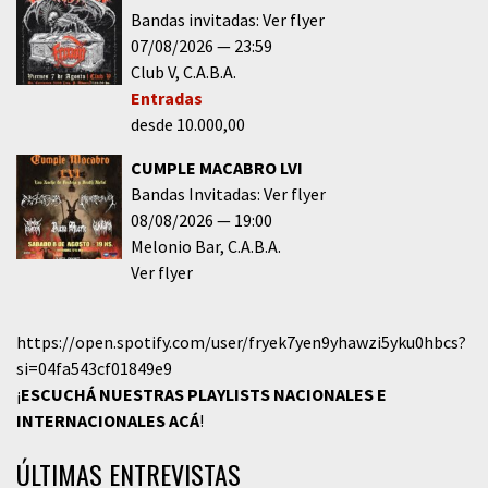
Bandas invitadas: Ver flyer
07/08/2026
23:59
Club V
C.A.B.A.
Entradas
desde 10.000,00
CUMPLE MACABRO LVI
Bandas Invitadas: Ver flyer
08/08/2026
19:00
Melonio Bar
C.A.B.A.
Ver flyer
https://open.spotify.com/user/fryek7yen9yhawzi5yku0hbcs?
si=04fa543cf01849e9
¡
ESCUCHÁ NUESTRAS PLAYLISTS NACIONALES E
INTERNACIONALES
ACÁ
!
ÚLTIMAS ENTREVISTAS