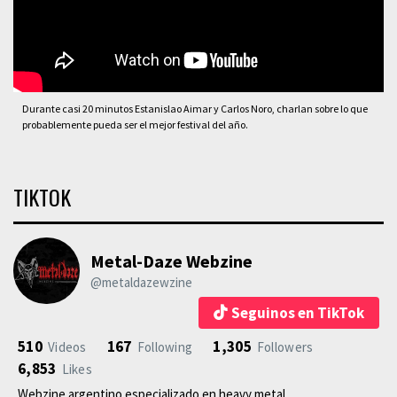
Durante casi 20 minutos Estanislao Aimar y Carlos Noro, charlan sobre lo que
probablemente pueda ser el mejor festival del año.
TIKTOK
Metal-Daze Webzine
@metaldazewzine
Seguinos en TikTok
510
167
1,305
Videos
Following
Followers
6,853
Likes
Webzine argentino especializado en heavy metal