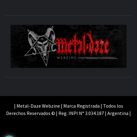
M
SITIO OFICIAL
WE
| Metal-Daze Webzine | Marca Registrada | Todos los
Derechos Reservados © | Reg. INPI N° 3.034.187 | Argentina |