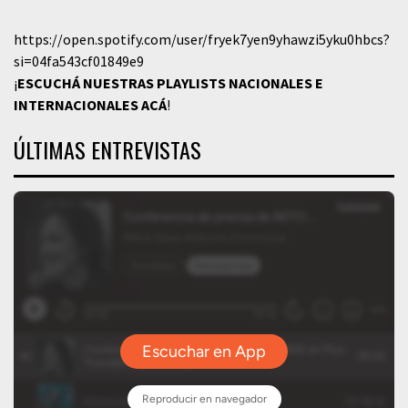
https://open.spotify.com/user/fryek7yen9yhawzi5yku0hbcs?
si=04fa543cf01849e9
¡
ESCUCHÁ NUESTRAS PLAYLISTS NACIONALES E
INTERNACIONALES
ACÁ
!
ÚLTIMAS ENTREVISTAS