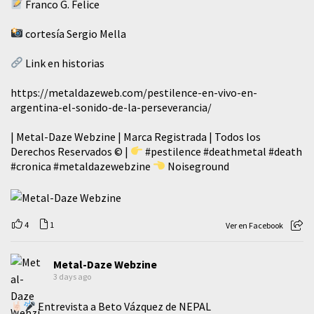
Franco G. Felice
cortesía Sergio Mella
Link en historias
https://metaldazeweb.com/pestilence-en-vivo-en-
argentina-el-sonido-de-la-perseverancia/
| Metal-Daze Webzine | Marca Registrada | Todos los
Derechos Reservados © |
#pestilence
#deathmetal
#death
#cronica
#metaldazewebzine
Noiseground
4
1
Ver en Facebook
Metal-Daze Webzine
3 days ago
Entrevista a Beto Vázquez de NEPAL