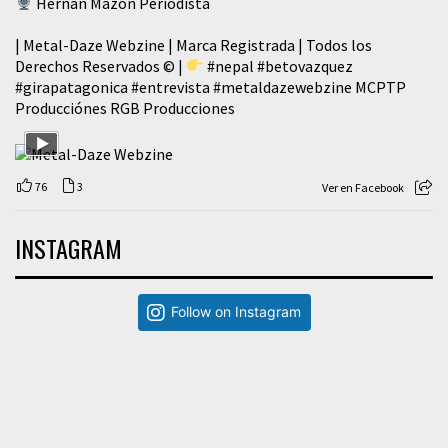
Hernán Mazón Periodista
| Metal-Daze Webzine | Marca Registrada | Todos los
Derechos Reservados © |
#nepal
#betovazquez
#girapatagonica
#entrevista
#metaldazewebzine
MCPTP
Producciónes RGB Producciones
76
3
Ver en Facebook
INSTAGRAM
Follow on Instagram