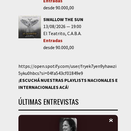
Entradas
desde 90.000,00
SWALLOW THE SUN
13/08/2026
19:00
El Teatrito
C.A.B.A.
Entradas
desde 90.000,00
https://open.spotify.com/user/fryek7yen9yhawzi
5yku0hbcs?si=04fa543cf01849e9
¡
ESCUCHÁ NUESTRAS PLAYLISTS NACIONALES E
INTERNACIONALES
ACÁ
!
ÚLTIMAS ENTREVISTAS