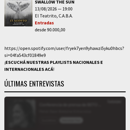
SWALLOW THE SUN
13/08/2026
19:00
El Teatrito
C.A.B.A.
Entradas
desde 90.000,00
https://open.spotify.com/user/fryek7yen9yhawzi5yku0hbcs?
si=04fa543cf01849e9
¡
ESCUCHÁ NUESTRAS PLAYLISTS NACIONALES E
INTERNACIONALES
ACÁ
!
ÚLTIMAS ENTREVISTAS