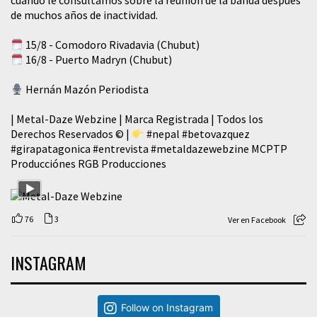
cuando le consultamos sobre la reunión de la banda después
de muchos años de inactividad.
15/8 - Comodoro Rivadavia (Chubut)
16/8 - Puerto Madryn (Chubut)
Hernán Mazón Periodista
| Metal-Daze Webzine | Marca Registrada | Todos los
Derechos Reservados © |
#nepal
#betovazquez
#girapatagonica
#entrevista
#metaldazewebzine
MCPTP
Producciónes RGB Producciones
76
3
Ver en Facebook
INSTAGRAM
Follow on Instagram