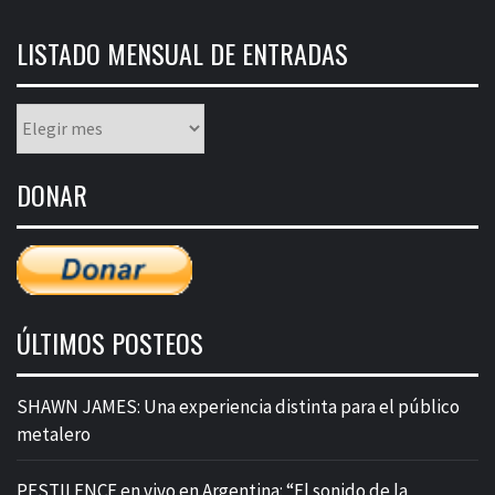
LISTADO MENSUAL DE ENTRADAS
Listado
mensual
de
DONAR
entradas
ÚLTIMOS POSTEOS
SHAWN JAMES: Una experiencia distinta para el público
metalero
PESTILENCE en vivo en Argentina: “El sonido de la