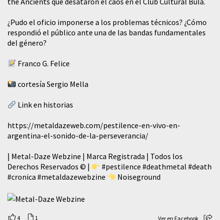
the Ancients que desataron el caos en el Club Cultural Bula.
¿Pudo el oficio imponerse a los problemas técnicos? ¿Cómo
respondió el público ante una de las bandas fundamentales
del género?
Franco G. Felice
cortesía Sergio Mella
Link en historias
https://metaldazeweb.com/pestilence-en-vivo-en-
argentina-el-sonido-de-la-perseverancia/
| Metal-Daze Webzine | Marca Registrada | Todos los
Derechos Reservados © |
#pestilence
#deathmetal
#death
#cronica
#metaldazewebzine
Noiseground
4
1
Ver en Facebook