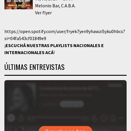
Melonio Bar
C.A.B.A.
Ver flyer
https://open.spotify.com/user/fryek7yen9yhawzi5yku0hbcs?
si=04fa543cf01849e9
¡
ESCUCHÁ NUESTRAS PLAYLISTS NACIONALES E
INTERNACIONALES
ACÁ
!
ÚLTIMAS ENTREVISTAS