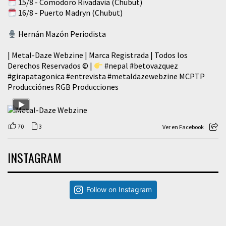
15/8 - Comodoro Rivadavia (Chubut)
16/8 - Puerto Madryn (Chubut)
Hernán Mazón Periodista
| Metal-Daze Webzine | Marca Registrada | Todos los
Derechos Reservados © |
#nepal
#betovazquez
#girapatagonica
#entrevista
#metaldazewebzine
MCPTP
Producciónes RGB Producciones
70
3
Ver en Facebook
INSTAGRAM
Follow on Instagram