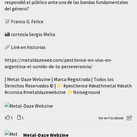
respondió el público ante una de las bandas fundamentales
del género?
Franco G. Felice
cortesía Sergio Mella
Link en historias
https://metaldazeweb.com/pestilence-en-vivo-en-
argentina-el-sonido-de-la-perseverancia/
| Metal-Daze Webzine | Marca Registrada | Todos los
Derechos Reservados © |
#pestilence
#deathmetal
#death
#cronica
#metaldazewebzine
Noiseground
3
1
Ver en Facebook
Metal-Daze Webzine