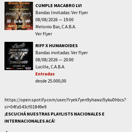
CUMPLE MACABRO LVI
Bandas Invitadas: Ver flyer
08/08/2026
19:00
Melonio Bar
C.A.B.A.
Ver flyer
RIFF X HUMANOIDES
Bandas invitadas: Ver flyer
08/08/2026
20:00
Lucille
C.A.B.A.
Entradas
desde 25.000,00
https://open.spotify.com/user/fryek7yen9yhawzi5yku0hbcs?
si=04fa543cf01849e9
¡
ESCUCHÁ NUESTRAS PLAYLISTS NACIONALES E
INTERNACIONALES
ACÁ
!