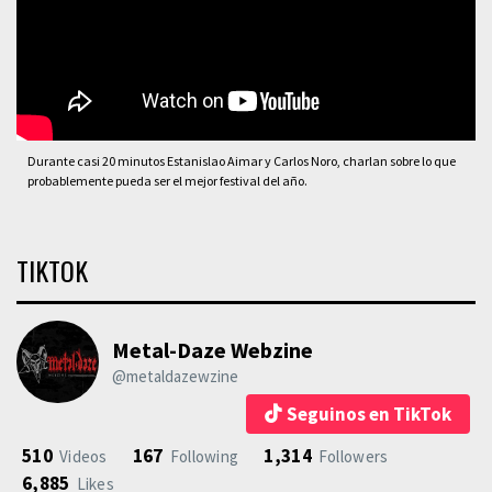
Durante casi 20 minutos Estanislao Aimar y Carlos Noro, charlan sobre lo que
probablemente pueda ser el mejor festival del año.
TIKTOK
Metal-Daze Webzine
@metaldazewzine
Seguinos en TikTok
510
167
1,314
Videos
Following
Followers
6,885
Likes