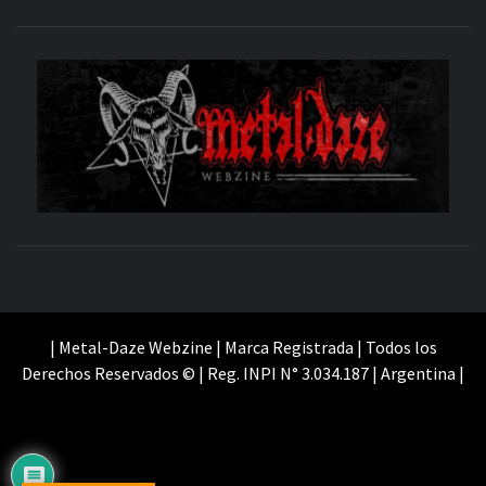
M
SITIO OFICIAL
WE
| Metal-Daze Webzine | Marca Registrada | Todos los
Derechos Reservados © | Reg. INPI N° 3.034.187 | Argentina |