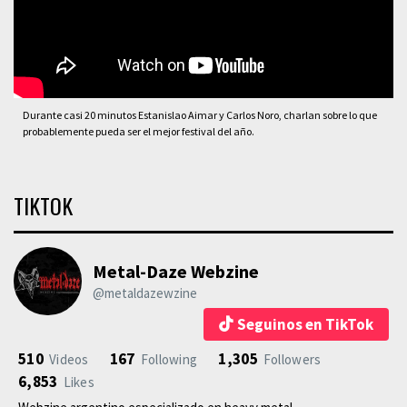
Durante casi 20 minutos Estanislao Aimar y Carlos Noro, charlan sobre lo que
probablemente pueda ser el mejor festival del año.
TIKTOK
Metal-Daze Webzine
@metaldazewzine
Seguinos en TikTok
510
167
1,305
Videos
Following
Followers
6,853
Likes