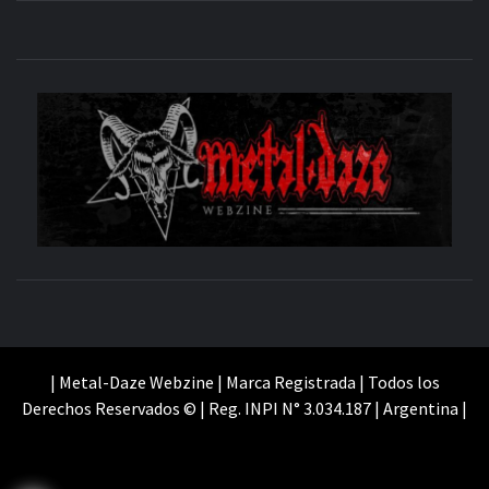
M
SITIO OFICIAL
WE
| Metal-Daze Webzine | Marca Registrada | Todos los
Derechos Reservados © | Reg. INPI N° 3.034.187 | Argentina |