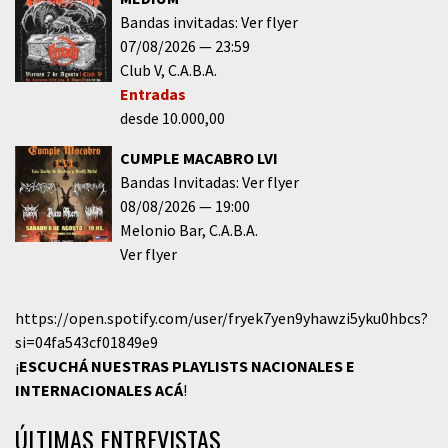
Bandas invitadas: Ver flyer
07/08/2026
23:59
Club V
C.A.B.A.
Entradas
desde 10.000,00
CUMPLE MACABRO LVI
Bandas Invitadas: Ver flyer
08/08/2026
19:00
Melonio Bar
C.A.B.A.
Ver flyer
https://open.spotify.com/user/fryek7yen9yhawzi5yku0hbcs?
si=04fa543cf01849e9
¡
ESCUCHÁ NUESTRAS PLAYLISTS NACIONALES E
INTERNACIONALES
ACÁ
!
ÚLTIMAS ENTREVISTAS