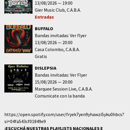
13/08/2026
19:00
Gier Music Club
C.A.B.A.
Entradas
BUFFALO
Bandas invitadas: Ver flyer
13/08/2026
20:00
Casa Colombo
C.A.B.A.
Gratis
DISLEPSIA
Bandas invitadas: Ver Flyer
15/08/2026
20:00
Marquee Session Live
C.A.B.A.
Comunicate con la banda
https://open.spotify.com/user/fryek7yen9yhawzi5yku0hbcs?
si=04fa543cf01849e9
¡
ESCUCHÁ NUESTRAS PLAYLISTS NACIONALES E