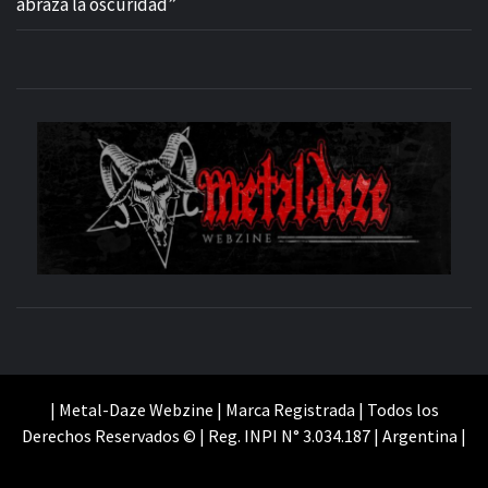
abraza la oscuridad”
M
SITIO OFICIAL
WE
| Metal-Daze Webzine | Marca Registrada | Todos los
Derechos Reservados © | Reg. INPI N° 3.034.187 | Argentina |