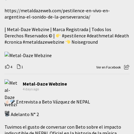
https://metaldazeweb.com/pestilence-en-vivo-en-
argentina-el-sonido-de-la-perseverancia/
| Metal-Daze Webzine | Marca Registrada | Todos los
Derechos Reservados © |
#pestilence
#deathmetal
#death
#cronica
#metaldazewebzine
Noiseground
4
1
Ver en Facebook
Metal-Daze Webzine
4 days ago
Entrevista a Beto Vázquez de NEPAL
Adelanto N° 2
Tuvimos el gusto de conversar con Beto sobre el impacto
indiscutible de NEPAL Oficial en la historia de la música