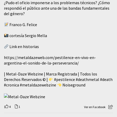
¿Pudo el oficio imponerse a los problemas técnicos? ¿Cómo
respondió el público ante una de las bandas fundamentales
del género?
Franco G. Felice
cortesía Sergio Mella
Link en historias
https://metaldazeweb.com/pestilence-en-vivo-en-
argentina-el-sonido-de-la-perseverancia/
| Metal-Daze Webzine | Marca Registrada | Todos los
Derechos Reservados © |
#pestilence
#deathmetal
#death
#cronica
#metaldazewebzine
Noiseground
4
1
Ver en Facebook