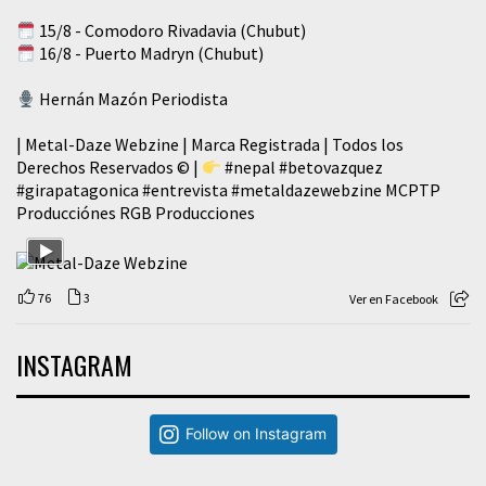
15/8 - Comodoro Rivadavia (Chubut)
16/8 - Puerto Madryn (Chubut)
Hernán Mazón Periodista
| Metal-Daze Webzine | Marca Registrada | Todos los
Derechos Reservados © |
#nepal
#betovazquez
#girapatagonica
#entrevista
#metaldazewebzine
MCPTP
Producciónes RGB Producciones
76
3
Ver en Facebook
INSTAGRAM
Follow on Instagram