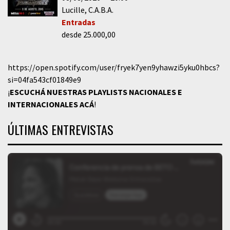
Lucille
C.A.B.A.
Entradas
desde 25.000,00
https://open.spotify.com/user/fryek7yen9yhawzi5yku0hbcs?
si=04fa543cf01849e9
¡
ESCUCHÁ NUESTRAS PLAYLISTS NACIONALES E
INTERNACIONALES
ACÁ
!
ÚLTIMAS ENTREVISTAS