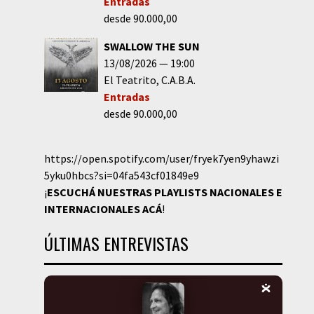
Entradas
desde 90.000,00
SWALLOW THE SUN
13/08/2026
19:00
El Teatrito
C.A.B.A.
Entradas
desde 90.000,00
https://open.spotify.com/user/fryek7yen9yhawzi
5yku0hbcs?si=04fa543cf01849e9
¡
ESCUCHÁ NUESTRAS PLAYLISTS NACIONALES E
INTERNACIONALES
ACÁ
!
ÚLTIMAS ENTREVISTAS