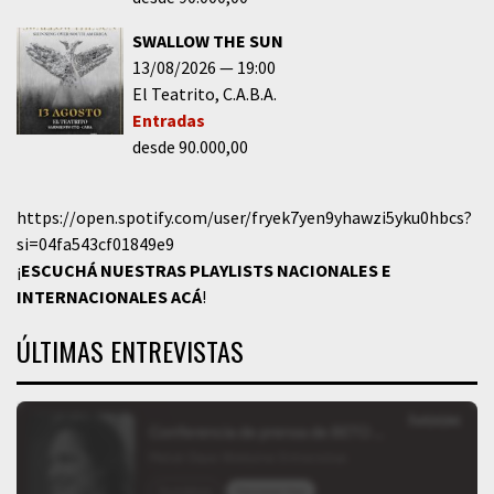
SWALLOW THE SUN
13/08/2026
19:00
El Teatrito
C.A.B.A.
Entradas
desde 90.000,00
https://open.spotify.com/user/fryek7yen9yhawzi5yku0hbcs?
si=04fa543cf01849e9
¡
ESCUCHÁ NUESTRAS PLAYLISTS NACIONALES E
INTERNACIONALES
ACÁ
!
ÚLTIMAS ENTREVISTAS