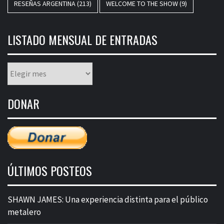
RESEÑAS ARGENTINA
(213)
WELCOME TO THE SHOW
(9)
LISTADO MENSUAL DE ENTRADAS
Listado
mensual
de
DONAR
entradas
ÚLTIMOS POSTEOS
SHAWN JAMES: Una experiencia distinta para el público
metalero