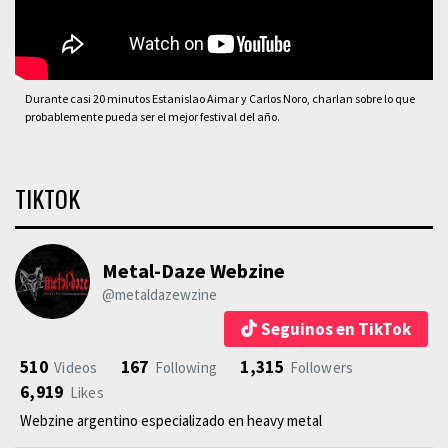
Durante casi 20 minutos Estanislao Aimar y Carlos Noro, charlan sobre lo que
probablemente pueda ser el mejor festival del año.
TIKTOK
Metal-Daze Webzine
@metaldazewzine
Seguinos en TikTok
510
167
1,315
Videos
Following
Followers
6,919
Likes
Webzine argentino especializado en heavy metal