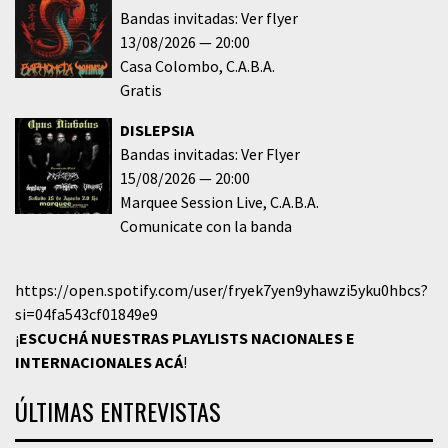
Bandas invitadas: Ver flyer
13/08/2026
20:00
Casa Colombo
C.A.B.A.
Gratis
DISLEPSIA
Bandas invitadas: Ver Flyer
15/08/2026
20:00
Marquee Session Live
C.A.B.A.
Comunicate con la banda
https://open.spotify.com/user/fryek7yen9yhawzi5yku0hbcs?
si=04fa543cf01849e9
¡
ESCUCHÁ NUESTRAS PLAYLISTS NACIONALES E
INTERNACIONALES
ACÁ
!
ÚLTIMAS ENTREVISTAS