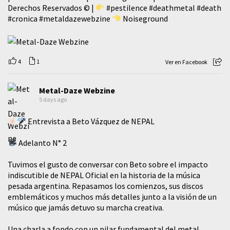
Derechos Reservados © |
#pestilence
#deathmetal
#death
#cronica
#metaldazewebzine
Noiseground
4
1
Ver en Facebook
Metal-Daze Webzine
5 days ago
Entrevista a Beto Vázquez de NEPAL
Adelanto N° 2
Tuvimos el gusto de conversar con Beto sobre el impacto
indiscutible de NEPAL Oficial en la historia de la música
pesada argentina. Repasamos los comienzos, sus discos
emblemáticos y muchos más detalles junto a la visión de un
músico que jamás detuvo su marcha creativa.
​Una charla a fondo con un pilar fundamental del metal