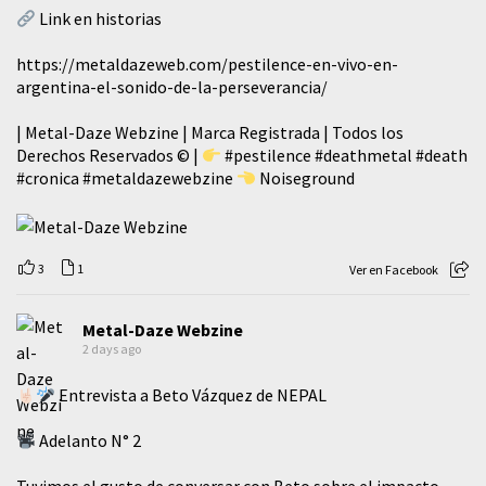
Link en historias
https://metaldazeweb.com/pestilence-en-vivo-en-
argentina-el-sonido-de-la-perseverancia/
| Metal-Daze Webzine | Marca Registrada | Todos los
Derechos Reservados © |
#pestilence
#deathmetal
#death
#cronica
#metaldazewebzine
Noiseground
3
1
Ver en Facebook
Metal-Daze Webzine
2 days ago
Entrevista a Beto Vázquez de NEPAL
Adelanto N° 2