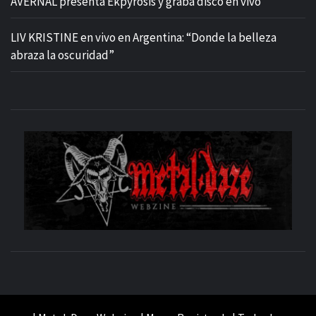
AVERNAL presenta Ekpyrosis y graba disco en vivo
LIV KRISTINE en vivo en Argentina: “Donde la belleza
abraza la oscuridad”
M
SITIO OFICIAL
WE