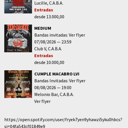
Lucille
C.A.B.A.
Entradas
desde 13.000,00
MEDIUM
Bandas invitadas: Ver flyer
07/08/2026
23:59
Club V
C.A.B.A.
Entradas
desde 10.000,00
CUMPLE MACABRO LVI
Bandas Invitadas: Ver flyer
08/08/2026
19:00
Melonio Bar
C.A.B.A.
Ver flyer
https://open.spotify.com/user/fryek7yen9yhawzi5yku0hbcs?
si=04fa543cf01849e9