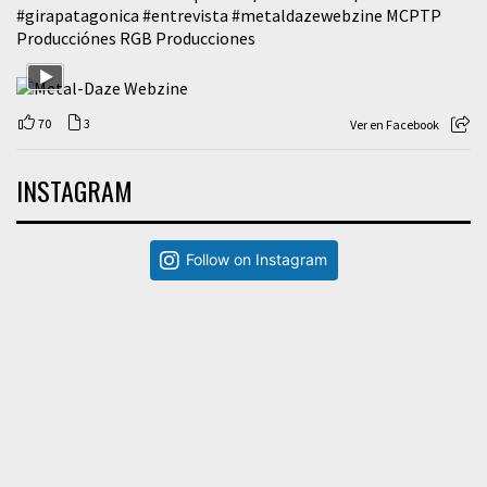
#girapatagonica
#entrevista
#metaldazewebzine
MCPTP
Producciónes RGB Producciones
70
3
Ver en Facebook
INSTAGRAM
Follow on Instagram