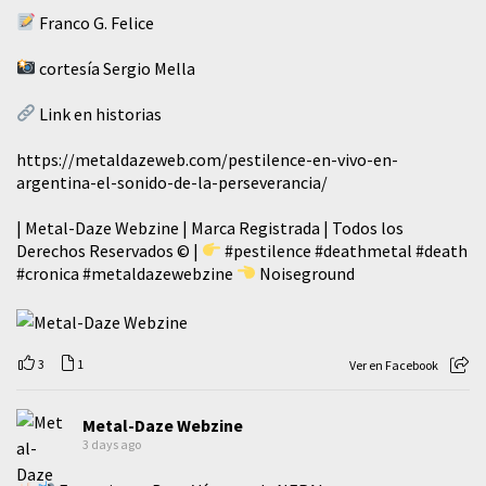
Franco G. Felice
cortesía Sergio Mella
Link en historias
https://metaldazeweb.com/pestilence-en-vivo-en-
argentina-el-sonido-de-la-perseverancia/
| Metal-Daze Webzine | Marca Registrada | Todos los
Derechos Reservados © |
#pestilence
#deathmetal
#death
#cronica
#metaldazewebzine
Noiseground
3
1
Ver en Facebook
Metal-Daze Webzine
3 days ago