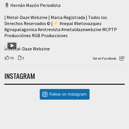
Hernán Mazón Periodista
| Metal-Daze Webzine | Marca Registrada | Todos los
Derechos Reservados © |
#nepal
#betovazquez
#girapatagonica
#entrevista
#metaldazewebzine
MCPTP
Producciónes RGB Producciones
70
3
Ver en Facebook
INSTAGRAM
Follow on Instagram