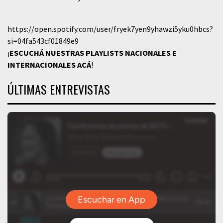
https://open.spotify.com/user/fryek7yen9yhawzi5yku0hbcs?
si=04fa543cf01849e9
¡
ESCUCHÁ NUESTRAS PLAYLISTS NACIONALES E
INTERNACIONALES
ACÁ
!
ÚLTIMAS ENTREVISTAS