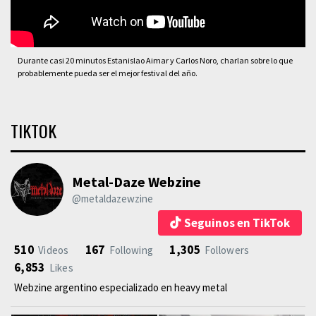
Durante casi 20 minutos Estanislao Aimar y Carlos Noro, charlan sobre lo que
probablemente pueda ser el mejor festival del año.
TIKTOK
Metal-Daze Webzine
@metaldazewzine
Seguinos en TikTok
510
167
1,305
Videos
Following
Followers
6,853
Likes
Webzine argentino especializado en heavy metal