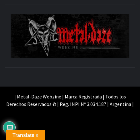
M
SITIO OFICIAL
WE
| Metal-Daze Webzine | Marca Registrada | Todos los
Derechos Reservados © | Reg. INPI N° 3.034.187 | Argentina |
Translate »