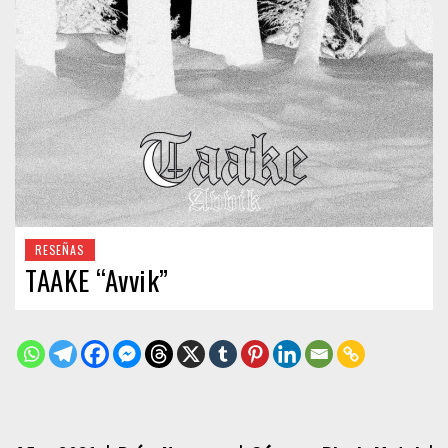
RESEÑAS
TAAKE “Avvik”