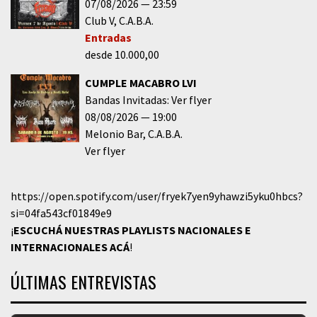
07/08/2026
23:59
Club V
C.A.B.A.
Entradas
desde 10.000,00
CUMPLE MACABRO LVI
Bandas Invitadas: Ver flyer
08/08/2026
19:00
Melonio Bar
C.A.B.A.
Ver flyer
https://open.spotify.com/user/fryek7yen9yhawzi5yku0hbcs?
si=04fa543cf01849e9
¡
ESCUCHÁ NUESTRAS PLAYLISTS NACIONALES E
INTERNACIONALES
ACÁ
!
ÚLTIMAS ENTREVISTAS