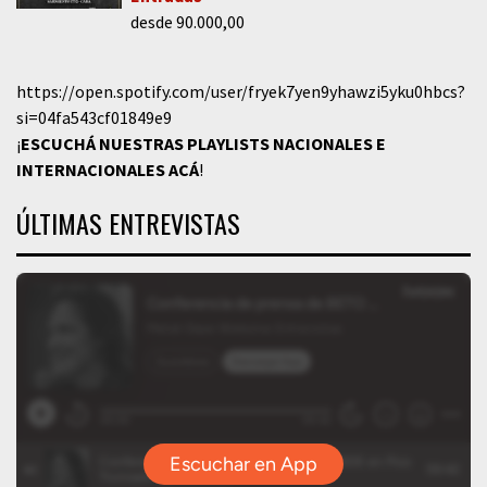
desde 90.000,00
https://open.spotify.com/user/fryek7yen9yhawzi5yku0hbcs?
si=04fa543cf01849e9
¡
ESCUCHÁ NUESTRAS PLAYLISTS NACIONALES E
INTERNACIONALES
ACÁ
!
ÚLTIMAS ENTREVISTAS