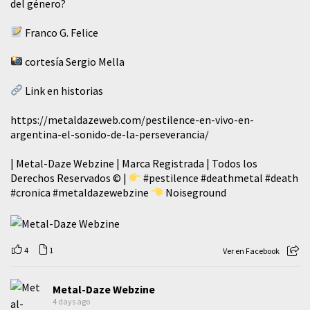
del género?
Franco G. Felice
cortesía Sergio Mella
Link en historias
https://metaldazeweb.com/pestilence-en-vivo-en-
argentina-el-sonido-de-la-perseverancia/
| Metal-Daze Webzine | Marca Registrada | Todos los
Derechos Reservados © |
#pestilence
#deathmetal
#death
#cronica
#metaldazewebzine
Noiseground
4
1
Ver en Facebook
Metal-Daze Webzine
4 days ago