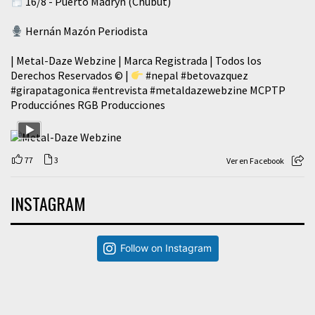
16/8 - Puerto Madryn (Chubut)
Hernán Mazón Periodista
| Metal-Daze Webzine | Marca Registrada | Todos los
Derechos Reservados © |
#nepal
#betovazquez
#girapatagonica
#entrevista
#metaldazewebzine
MCPTP
Producciónes RGB Producciones
77
3
Ver en Facebook
INSTAGRAM
Follow on Instagram